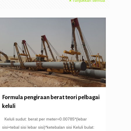
Tunjukkan semua
Formula pengiraan berat teori pelbagai
keluli
Keluli sudut: berat per meter=0.00785*(lebar
sisi+tebal sisi lebar sisi)*ketebalan sisi Keluli bulat: