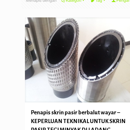
Menapis dengan
Kategori
Tag
Pengar
Penapis skrin pasir berbalut wayar –
KEPERLUAN TEKNIKAL UNTUK SKRIN
PASIR TEGI MINYAK DI LADANG