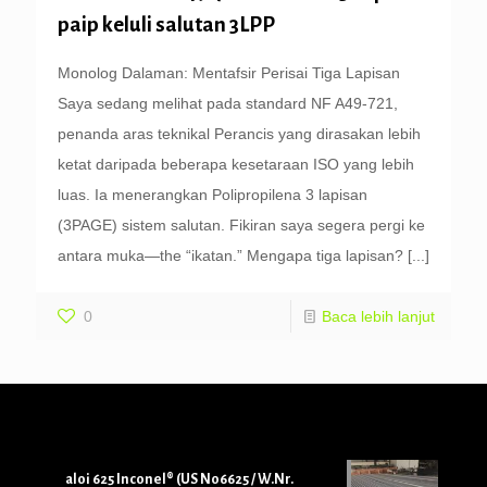
paip keluli salutan 3LPP
Monolog Dalaman: Mentafsir Perisai Tiga Lapisan
Saya sedang melihat pada standard NF A49-721,
penanda aras teknikal Perancis yang dirasakan lebih
ketat daripada beberapa kesetaraan ISO yang lebih
luas. Ia menerangkan Polipropilena 3 lapisan
(3PAGE) sistem salutan. Fikiran saya segera pergi ke
antara muka—the “ikatan.” Mengapa tiga lapisan?
[...]
0
Baca lebih lanjut
aloi 625 Inconel® (US N06625 / W.Nr.