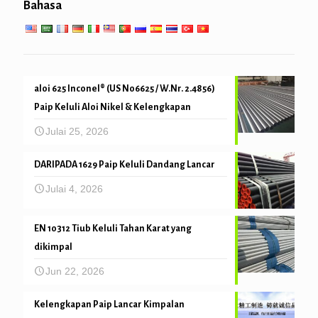
Bahasa
Mekanikal dan ketepatan tiub
aloi 625 Inconel® (US N06625 / W.Nr. 2.4856)
Paip Keluli Aloi Nikel & Kelengkapan
Julai 25, 2026
DARIPADA 1629 Paip Keluli Dandang Lancar
Julai 4, 2026
EN 10312 Tiub Keluli Tahan Karat yang
dikimpal
Jun 22, 2026
Kelengkapan Paip Lancar Kimpalan