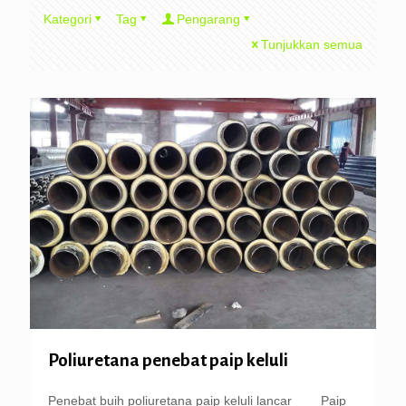
Kategori
Tag
Pengarang
Tunjukkan semua
Poliuretana penebat paip keluli
Penebat buih poliuretana paip keluli lancar Paip