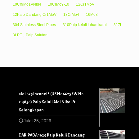
10Cr9Mo1VNbN
10CrMo9-10
12Cr1MoV
12Paip Dandang Cr1MoV
13CrMo4
16Mo3
304 Stainless Steel Pipes
310Paip keluli tahan karat
317L
3LPE，Paip Salutan
aloi 625 Inconel® (US N06625 / W.Nr.
2.4856) Paip Keluli Aloi Nikel &
Kelengkapan
Julai 25, 2026
DARIPADA 1629 Paip Keluli Dandang