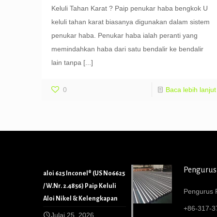
Keluli Tahan Karat ? Paip penukar haba bengkok U
keluli tahan karat biasanya digunakan dalam sistem
penukar haba. Penukar haba ialah peranti yang
memindahkan haba dari satu bendalir ke bendalir
lain tanpa
[...]
0
Baca lebih lanjut
Pengurus
aloi 625 Inconel® (US N06625
/ W.Nr. 2.4856) Paip Keluli
Pengurus P
Aloi Nikel & Kelengkapan
+86-317-3
Julai 25, 2026