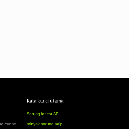
Kata kunci utama
Sarung lancar API
oad,Yunhe
minyak sarung paip