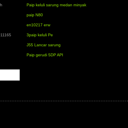
ah
Paip keluli sarung medan minyak
paip N80
en10217 erw
011165
3paip keluli Pe
J55 Lancar sarung
Paip gerudi 5DP API