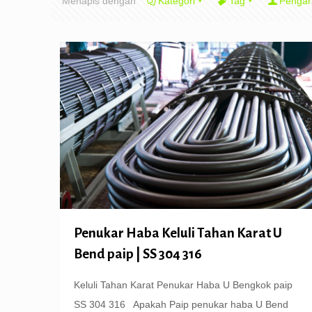
Menapis dengan
Kategori
Tag
Pengar
Penukar Haba Keluli Tahan Karat U
Bend paip | SS 304 316
Keluli Tahan Karat Penukar Haba U Bengkok paip
SS 304 316 Apakah Paip penukar haba U Bend