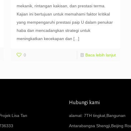
mekanik, rintangan kakisan, dan prestasi terma.
Kajian ini bertujuan untuk memahami faktor kritikal
yang mempengaruhi prestasi paip U dalam penukar
haba dan mencadangkan strategi untuk
meningkatkan kecekapan dan
[...]
0
Baca lebih lanjut
Hubungi kami
rojek:Lisa Tan
alamat: 7TH tingkat,Bangunan
736333
Antarabangsa Shengji,Beijing R