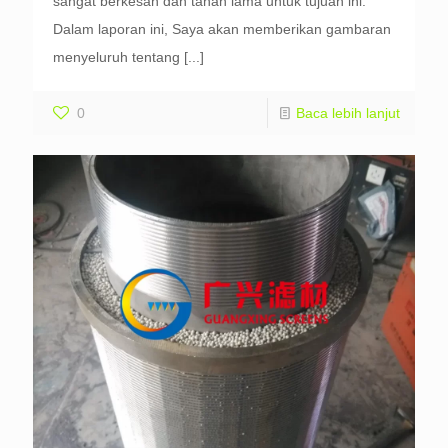
sangat berkesan dan tahan lama untuk tujuan ini.
Dalam laporan ini, Saya akan memberikan gambaran
menyeluruh tentang
[...]
0
Baca lebih lanjut