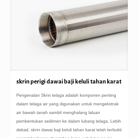
skrin perigi dawai baji keluli tahan karat
Pengenalan Skrin telaga adalah komponen penting
dalam telaga air yang digunakan untuk mengekstrak
air bawah tanah sambil menghalang laluan
pembentukan sedimen ke dalam lubang telaga. Lebih
dekad, skrin dawai baji keluli tahan karat telah terbukti