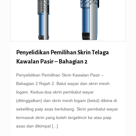
Penyelidikan Pemilihan Skrin Telaga
Kawalan Pasir – Bahagian 2
Penyelidikan Pemilihan Skrin Kawalan Pasir –
Bahagian 2 Rajah 2. Balut wayar dan skrin mesh
logam. Kedua-dua skrin pembalut wayar
(ditinggalkan) dan skrin mesh logam (betul) dibina di
sekeliling paip asas berlubang. Skrin pembalut wayar
termasuk skrin yang boleh tergelincir ke atas paip
asas dan dikimpal
[...]