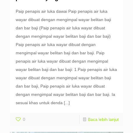
Paip penapis air luka dawai Paip penapis air luka
wayar dibuat dengan mengimpal wayar belitan baji
dan bar baji (Paip penapis air luka wayar dibuat
dengan mengimpal wayar belitan baji dan bar baji)
Paip penapis air luka wayar dibuat dengan
mengimpal wayar belitan baji dan bar baji. Paip
penapis air luka wayar dibuat dengan mengimpal
wayar belitan baji dan bar baji: 1.Paip penapis air luka
wayar dibuat dengan mengimpal wayar belitan baji
dan bar baji, Paip penapis air luka wayar dibuat
dengan mengimpal wayar belitan baji dan bar baji. Ia
sesuai khas untuk denda
[...]
0
Baca lebih lanjut