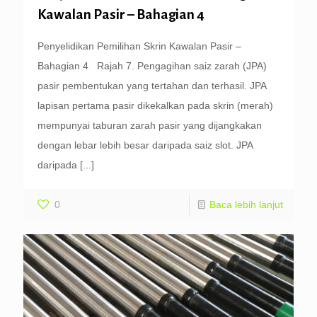
Kawalan Pasir – Bahagian 4
Penyelidikan Pemilihan Skrin Kawalan Pasir –
Bahagian 4 Rajah 7. Pengagihan saiz zarah (JPA)
pasir pembentukan yang tertahan dan terhasil. JPA
lapisan pertama pasir dikekalkan pada skrin (merah)
mempunyai taburan zarah pasir yang dijangkakan
dengan lebar lebih besar daripada saiz slot. JPA
daripada
[...]
0
Baca lebih lanjut