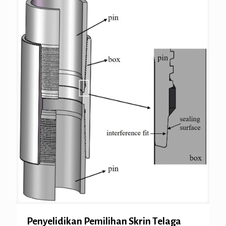
Penyelidikan Pemilihan Skrin Telaga