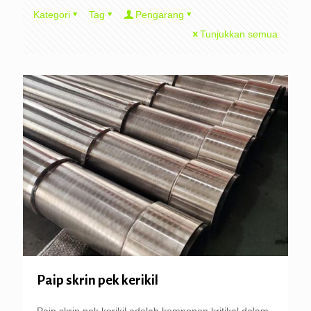
Kategori
Tag
Pengarang
Tunjukkan semua
Paip skrin pek kerikil