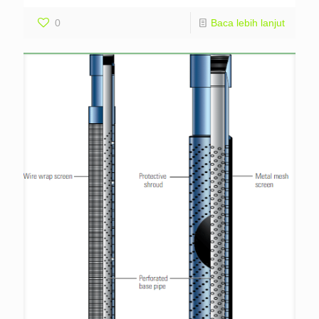
0
Baca lebih lanjut