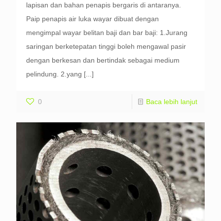
lapisan dan bahan penapis bergaris di antaranya.
Paip penapis air luka wayar dibuat dengan
mengimpal wayar belitan baji dan bar baji: 1.Jurang
saringan berketepatan tinggi boleh mengawal pasir
dengan berkesan dan bertindak sebagai medium
pelindung. 2.yang
[...]
0
Baca lebih lanjut