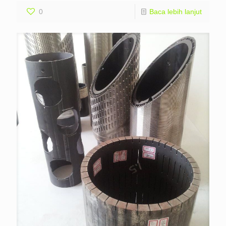
0
Baca lebih lanjut