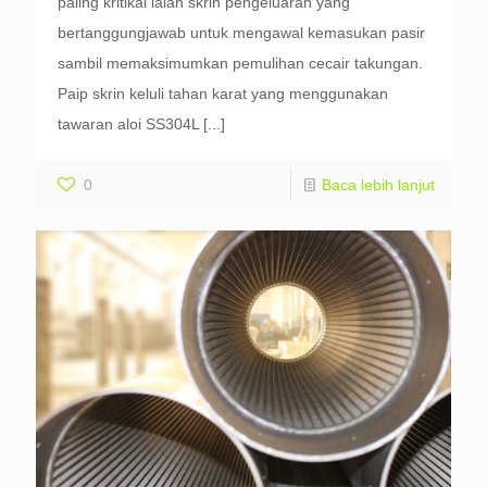
paling kritikal ialah skrin pengeluaran yang
bertanggungjawab untuk mengawal kemasukan pasir
sambil memaksimumkan pemulihan cecair takungan.
Paip skrin keluli tahan karat yang menggunakan
tawaran aloi SS304L
[...]
0
Baca lebih lanjut