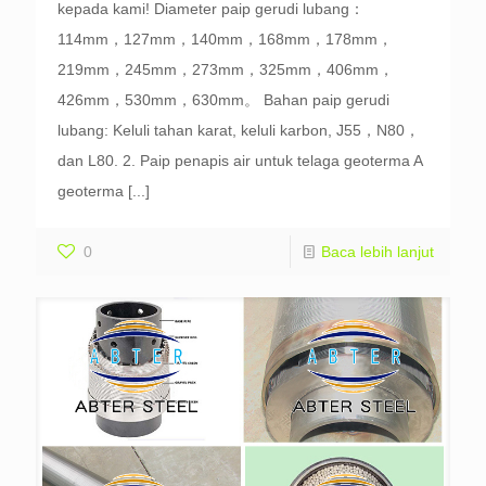
kepada kami! Diameter paip gerudi lubang：
114mm，127mm，140mm，168mm，178mm，
219mm，245mm，273mm，325mm，406mm，
426mm，530mm，630mm。 Bahan paip gerudi
lubang: Keluli tahan karat, keluli karbon, J55，N80，
dan L80. 2. Paip penapis air untuk telaga geoterma A
geoterma
[...]
0
Baca lebih lanjut