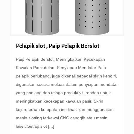
Pelapik slot , Paip Pelapik Berslot
Paip Pelapik Berslot: Meningkatkan Kecekapan
Kawalan Pasir dalam Penyiapan Mendatar Paip
pelapik berlubang, juga dikenali sebagai skrin kendiri,
digunakan secara meluas dalam penyiapan mendatar
yang panjang dan telaga produktiviti rendah untuk
meningkatkan kecekapan kawalan pasir. Skrin
kejuruteraan ketepatan ini dihasilkan menggunakan
mesin slotting terkawal CNC canggih atau mesin
laser. Setiap slot
[...]