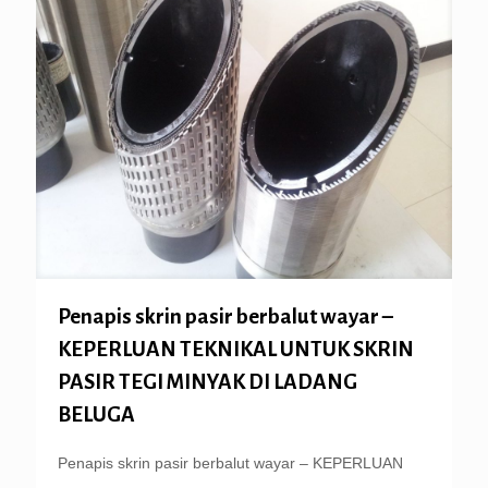
Penapis skrin pasir berbalut wayar –
KEPERLUAN TEKNIKAL UNTUK SKRIN
PASIR TEGI MINYAK DI LADANG
BELUGA
Penapis skrin pasir berbalut wayar – KEPERLUAN