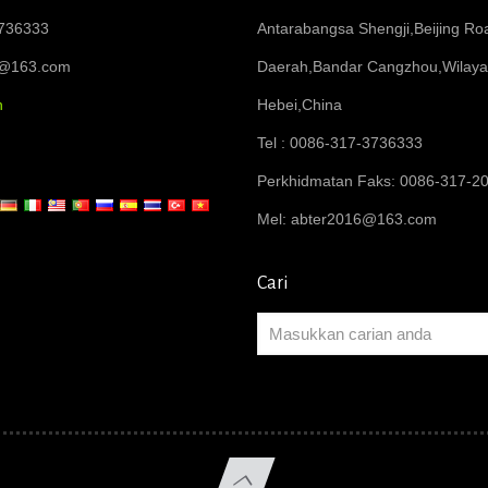
736333
Antarabangsa Shengji,Beijing R
6@163.com
Daerah,Bandar Cangzhou,Wilay
n
Hebei,China
Tel : 0086-317-3736333
Perkhidmatan Faks: 0086-317-2
Mel:
abter2016@163.com
Cari