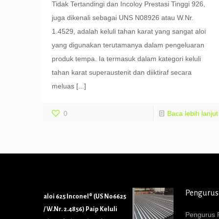
Tidak Tertandingi dan Incoloy Prestasi Tinggi 926,
juga dikenali sebagai UNS N08926 atau W.Nr.
1.4529, adalah keluli tahan karat yang sangat aloi
yang digunakan terutamanya dalam pengeluaran
produk tempa. Ia termasuk dalam kategori keluli
tahan karat superaustenit dan diiktiraf secara
meluas
[...]
0
Baca lebih lanjut
Pengurus
aloi 625 Inconel® (US N06625
/ W.Nr. 2.4856) Paip Keluli
Pengurus P