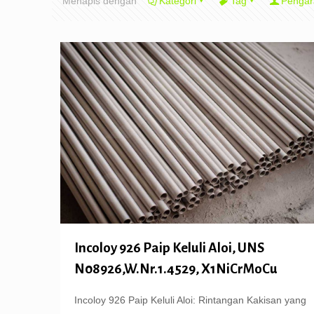
Menapis dengan
Kategori
Tag
Pengar
Incoloy 926 Paip Keluli Aloi, UNS
N08926,W.Nr.1.4529, X1NiCrMoCu
Incoloy 926 Paip Keluli Aloi: Rintangan Kakisan yang