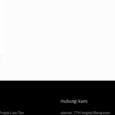
Hubungi kami
rojek:Lisa Tan
alamat: 7TH tingkat,Bangunan