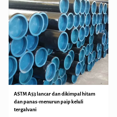
ASTM A53 lancar dan dikimpal hitam
dan panas-menurun paip keluli
tergalvani