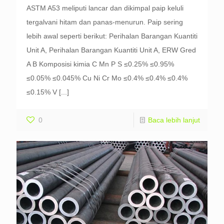
ASTM A53 meliputi lancar dan dikimpal paip keluli
tergalvani hitam dan panas-menurun. Paip sering
lebih awal seperti berikut: Perihalan Barangan Kuantiti
Unit A, Perihalan Barangan Kuantiti Unit A, ERW Gred
A B Komposisi kimia C Mn P S ≤0.25% ≤0.95%
≤0.05% ≤0.045% Cu Ni Cr Mo ≤0.4% ≤0.4% ≤0.4%
≤0.15% V
[...]
0
Baca lebih lanjut