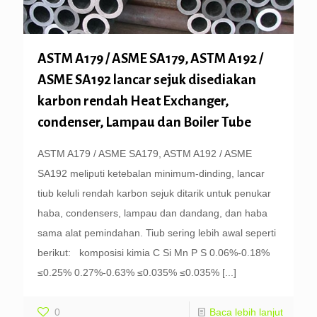
ASTM A179 / ASME SA179, ASTM A192 /
ASME SA192 lancar sejuk disediakan
karbon rendah Heat Exchanger,
condenser, Lampau dan Boiler Tube
ASTM A179 / ASME SA179, ASTM A192 / ASME
SA192 meliputi ketebalan minimum-dinding, lancar
tiub keluli rendah karbon sejuk ditarik untuk penukar
haba, condensers, lampau dan dandang, dan haba
sama alat pemindahan. Tiub sering lebih awal seperti
berikut: komposisi kimia C Si Mn P S 0.06%-0.18%
≤0.25% 0.27%-0.63% ≤0.035% ≤0.035%
[...]
0
Baca lebih lanjut