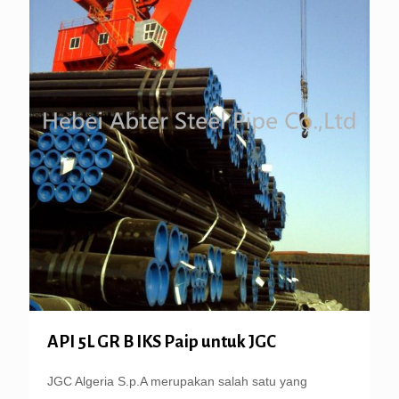
API 5L GR B IKS Paip untuk JGC
JGC Algeria S.p.A merupakan salah satu yang