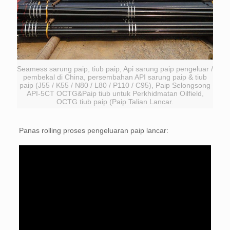
Seamess sarung paip, tiub paip, Api sarung paip pengeluar /
pembekal di China, persembahan API sarung paip & tiub
paip (J55 / K55 / N80 / L80 / P110 / C95), Paip Selongsong
API-5CT OCTG&Paip tiub untuk Perkhidmatan Oilfield,
OCTG tiub paip (Paip Talian Lancar.
Panas rolling proses pengeluaran paip lancar: