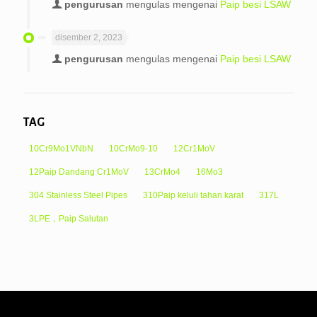
pengurusan
mengulas mengenai
Paip besi LSAW
disember 2, 2023
pengurusan
mengulas mengenai
Paip besi LSAW
TAG
10Cr9Mo1VNbN
10CrMo9-10
12Cr1MoV
12Paip Dandang Cr1MoV
13CrMo4
16Mo3
304 Stainless Steel Pipes
310Paip keluli tahan karat
317L
3LPE，Paip Salutan