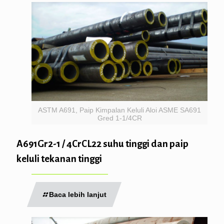
ASTM A691, Paip Kimpalan Keluli Aloi ASME SA691
Gred 1-1/4CR
A691Gr2-1 / 4CrCL22 suhu tinggi dan paip
keluli tekanan tinggi
Baca lebih lanjut