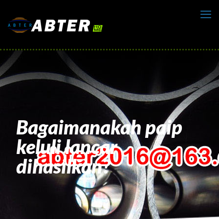
Bagaimanakah paip
keluli lancar
dihasilkan?