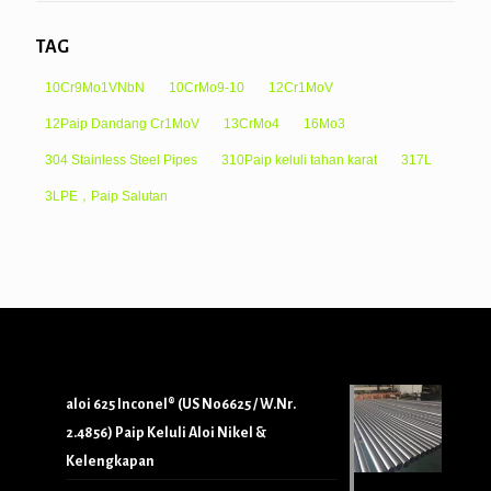
TAG
10Cr9Mo1VNbN
10CrMo9-10
12Cr1MoV
12Paip Dandang Cr1MoV
13CrMo4
16Mo3
304 Stainless Steel Pipes
310Paip keluli tahan karat
317L
3LPE，Paip Salutan
aloi 625 Inconel® (US N06625 / W.Nr.
2.4856) Paip Keluli Aloi Nikel &
Kelengkapan