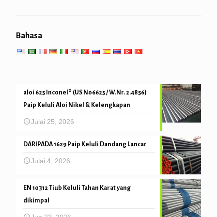
tiub Pemanas super
cerucuk paip & penggerudian
perkhidmatan kejuruteraan am
Perkhidmatan suhu tinggi yang rendah
Bahasa
Mekanikal dan ketepatan tiub
aloi 625 Inconel® (US N06625 / W.Nr. 2.4856)
Paip Keluli Aloi Nikel & Kelengkapan
Julai 25, 2026
DARIPADA 1629 Paip Keluli Dandang Lancar
Julai 4, 2026
EN 10312 Tiub Keluli Tahan Karat yang
dikimpal
Jun 22, 2026