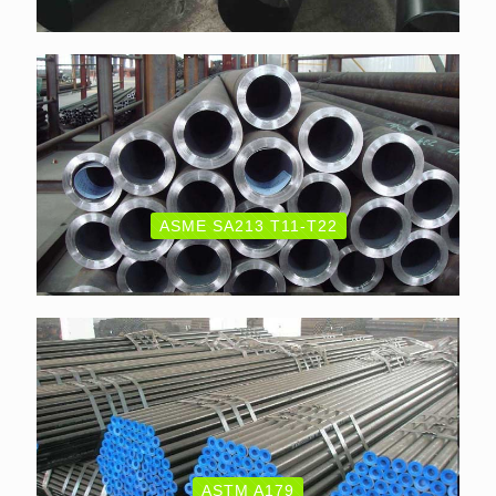
ASME SA213 T11-T22
ASTM A179