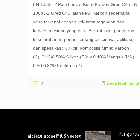
EN 10083-2 Paip Lancar Keluli Karbon Gred C45 EN
10083-2 Gred C45 ialah keluli karbon sederhana
yang terkenal dengan kekuatan tegangan dan
kebolehmesinan yang baik. Berikut ialah gambaran
keseluruhan terperinci tentang ciri-cirinya, aplikasi,
dan spesifikasi: Ciri-ciri Komposisi Kimia: Karbon
(C): 0.42-0.50% Silikon (Si): ≤ 0.40% Mangan (MN):
0.50-0.80% Fosforus (P):
[...]
0
Baca lebih lanjut
Pengurus
aloi 625 Inconel® (US N06625