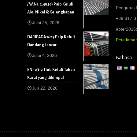
/ W.Nr. 2.4856) Paip Keluli
Pengurus P
Aloi Nikel & Kelengkapan
+86-317-3
Julai 25, 2026
abter201
DARIPADA 1629 Paip Keluli
Peta lama
Dandang Lancar
Julai 4, 2026
Bahasa
EN 10312 Tiub Keluli Tahan
Karat yang dikimpal
Jun 22, 2026