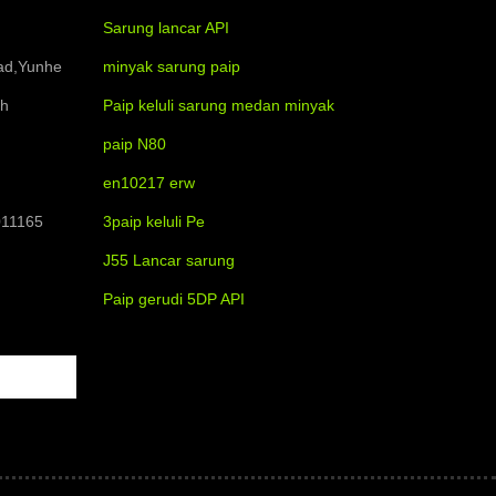
Sarung lancar API
oad,Yunhe
minyak sarung paip
ah
Paip keluli sarung medan minyak
paip N80
en10217 erw
011165
3paip keluli Pe
J55 Lancar sarung
Paip gerudi 5DP API