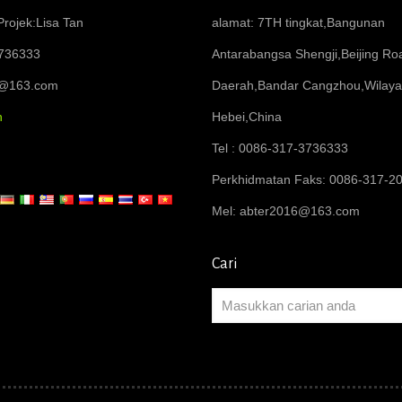
rojek:Lisa Tan
alamat: 7TH tingkat,Bangunan
736333
Antarabangsa Shengji,Beijing R
6@163.com
Daerah,Bandar Cangzhou,Wilay
n
Hebei,China
Tel : 0086-317-3736333
Perkhidmatan Faks: 0086-317-2
Mel:
abter2016@163.com
Cari