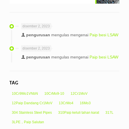
disember 2, 2023
pengurusan
mengulas mengenai
Paip besi LSAW
disember 2, 2023
pengurusan
mengulas mengenai
Paip besi LSAW
TAG
10Cr9Mo1VNbN
10CrMo9-10
12Cr1MoV
12Paip Dandang Cr1MoV
13CrMo4
16Mo3
304 Stainless Steel Pipes
310Paip keluli tahan karat
317L
3LPE，Paip Salutan