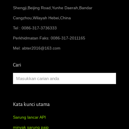
Shengji,Beijing Road,Yunhe Daerah,Bandar
Cangzhou,Wilayah Hebei,China
Tel : 0086-317-3736333
Perkhidmatan Faks: 0086-317-2011165
Mel:
abter2016@163.com
Cari
Kata kunci utama
Sarung lancar API
minyak sarung paip