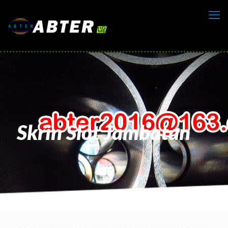
Skrin Slot Jambatan