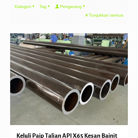
Kategori
Tag
Pengarang
Tunjukkan semua
Keluli Paip Talian API X65 Kesan Bainit