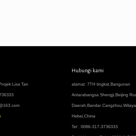
Hubungi kami
rojek:Lisa Tan
alamat: 7TH tingkat,Bangunan
736333
Antarabangsa Shengji,Beijing R
6@163.com
Daerah,Bandar Cangzhou,Wilay
n
Hebei,China
Tel : 0086-317-3736333