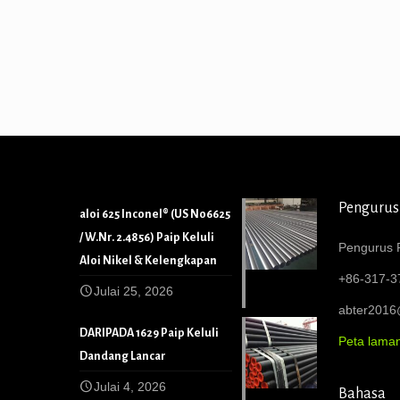
Pengurus
aloi 625 Inconel® (US N06625
/ W.Nr. 2.4856) Paip Keluli
Pengurus P
Aloi Nikel & Kelengkapan
+86-317-3
Julai 25, 2026
abter201
DARIPADA 1629 Paip Keluli
Peta lama
Dandang Lancar
Julai 4, 2026
Bahasa