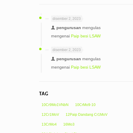
disember 2, 2023
pengurusan
mengulas
mengenai
Paip besi LSAW
disember 2, 2023
pengurusan
mengulas
mengenai
Paip besi LSAW
TAG
10Cr9Mo1VNbN
10CrMo9-10
12Cr1MoV
12Paip Dandang Cr1MoV
13CrMo4
16Mo3