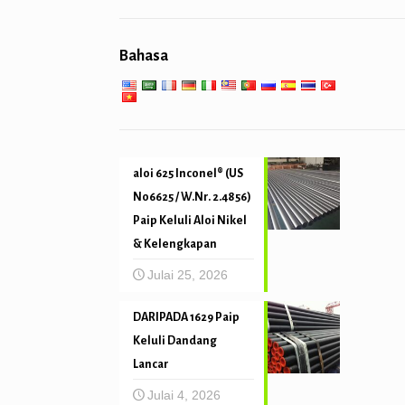
perkhidmatan kejuruteraan am
Pemanas super
cerucuk paip & penggerudian
Bahasa
Mekanikal dan ketepatan tiub
Perkhidmatan suhu tinggi yang
rendah
aloi 625 Inconel® (US
N06625 / W.Nr. 2.4856)
Paip Keluli Aloi Nikel
& Kelengkapan
Julai 25, 2026
DARIPADA 1629 Paip
Keluli Dandang
Lancar
Julai 4, 2026