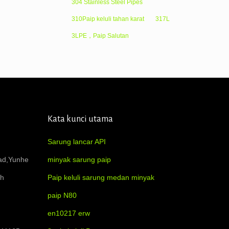
304 Stainless Steel Pipes
310Paip keluli tahan karat
317L
3LPE，Paip Salutan
Kata kunci utama
Sarung lancar API
oad,Yunhe
minyak sarung paip
ah
Paip keluli sarung medan minyak
paip N80
en10217 erw