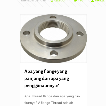
Menapis dengan
Kategori
Tag
Pengar
Apa yang flange yang
panjang dan apa yang
penggunaannya?
Apa Thread flange dan apa yang ciri-
fiturnya? A flange Thread adalah