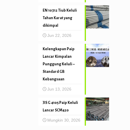
EN 10312 Tiub Keluli
Tahan Karat yang
dikimpal
Jun 22, 2026
Kelengkapan Paip
Lancar Kimpalan
Punggung Keluli –
Standard GB
Kebangsaan
Jun 13, 2026
JIS G 4105 Paip Keluli
Lancar SCM420
Mungkin 30, 2026