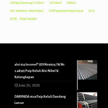
12Paip Dandang Cr1MoV
13CrMo4
16Mo3
304 Stainless Steel Pipes
310Paip keluli tahan karat
317L
3LPE，Paip Salutan
aloi 625 Inconel® (US N06625 / W.Nr.
2.4856) Paip Keluli Aloi Nikel &
Kelengkapan
Julai 25, 2026
DARIPADA 1629 Paip Keluli Dandang
Lancar