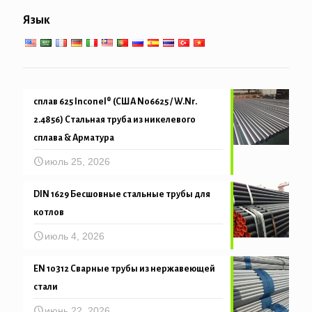
Низко-высокотемпературное обслуживание
Язык
Механическая и точность трубка
сплав 625 Inconel® (США N06625 / W.Nr.
2.4856) Стальная труба из никелевого
сплава & Арматура
июль 25, 2026
DIN 1629 Бесшовные стальные трубы для
котлов
июль 4, 2026
EN 10312 Сварные трубы из нержавеющей
стали
июнь 22, 2026