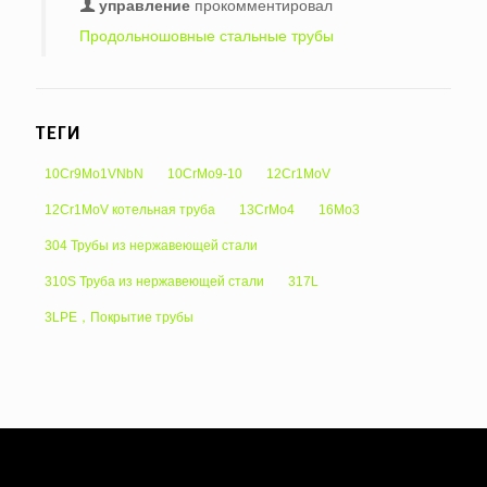
управление
прокомментировал
Продольношовные стальные трубы
ТЕГИ
10Cr9Mo1VNbN
10CrMo9-10
12Cr1MoV
12Cr1MoV котельная труба
13CrMo4
16Mo3
304 Трубы из нержавеющей стали
310S Труба из нержавеющей стали
317L
3LPE，Покрытие трубы