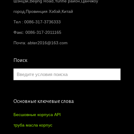
Шэнцзи,Beijing Road,Yunhe район,Цанчжоу
город,Провинция Хэбэй,Китай
Тел : 0086-317-3736333
Факс: 0086-317-2011165
Почта:
abter2016@163.com
Поиск
Основные ключевые слова
Бесшовные корпуса API
труба масла корпус