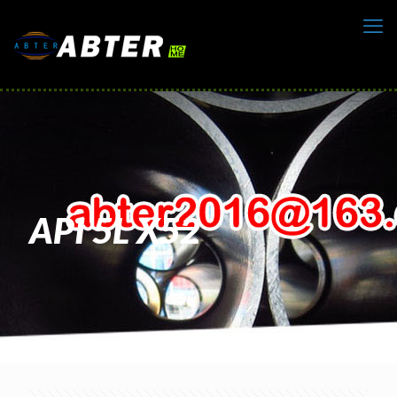
API 5L X52