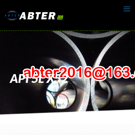
API 5L X52