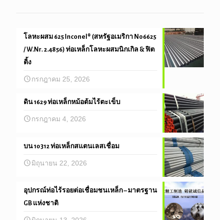
โลหะผสม 625 Inconel® (สหรัฐอเมริกา N06625
/ W.Nr. 2.4856) ท่อเหล็กโลหะผสมนิกเกิล & ฟิต
ติ้ง
กรกฎาคม 25, 2026
ดิน 1629 ท่อเหล็กหม้อต้มไร้ตะเข็บ
กรกฎาคม 4, 2026
บน 10312 ท่อเหล็กสแตนเลสเชื่อม
มิถุนายน 22, 2026
อุปกรณ์ท่อไร้รอยต่อเชื่อมชนเหล็ก – มาตรฐาน
GB แห่งชาติ
มิถุนายน 13, 2026