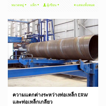
หมวดหมู่
แท็ก
ผู้เขียน
แสดงทั้งหมด
ความแตกต่างระหว่างท่อเหล็ก ERW
และท่อเหล็กเกลียว