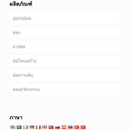
ผลิตภัณฑ์
อุปกรณ์ท่อ
สตง
สายท่อ
ท่อ & เคส
ท่อโครงสร้าง
เจาะท่อ
ท่อที่พบบ่อย
ท่อความดัน
เจาะท่อน้ำหนักหนัก & เจาะคอ
บริการพิเศษและการเคลือบ & ท่อเรียงราย
กลม, สแควร์ & ท่อสี่เหลี่ยม
หลอดวิศวกรรม
ท่อชุบสังกะสี
หม้อไอน้ำ, แลกเปลี่ยนความร้อน, คอนเดนเซอร์ & หลอด
เครื่องทำความร้อนสุด
เสาเข็มท่อ & เจาะ
วิศวกรรมบริการทั่วไป
บริการที่อุณหภูมิต่ำสูง
ภาษา
วิศวกรรมและความแม่นยำหลอด