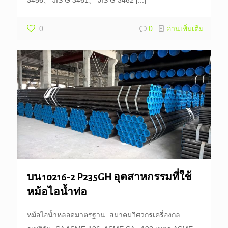
3456、 JIS G 3461、 JIS G 3462
[...]
0
0
อ่านเพิ่มเติม
บน 10216-2 P235GH อุตสาหกรรมที่ใช้
หม้อไอน้ำท่อ
หม้อไอน้ำหลอดมาตรฐาน: สมาคมวิศวกรเครื่องกล