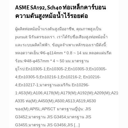
ASME SA192, Sch40 ท่อเหล็กคาร์บอน
ความดันสูงหม้อน้ำไร้รอยต่อ
ผู้ผลิตท่อหม้อน้ำแรงดันสูงมืออาชีพ, คุณภาพสูงเป็น
pursuit นิรันดรของเรา. เราได้รับชื่อเสียงสูงท่อหม้อน้ำ
และระบบผลิตไฟฟ้า. ข้อมูลจำเพาะหลักของเรามีดังนี้:
หลอดวาดเย็น:Φ6-φ114mm * 0.8 ~ 14 มม.หลอดแผ่นรีด
ร้อน:Φ48-φ457mm * 4 ~ 50 มม.มาตรฐาน
ยุโรป:En10305-1;En10305-2;En10305-3;En10305-
4;En10305-5;En10216-1;En10216-2; En10216-
4;En10217-1;มาตรฐานอเมริกัน En10296-
1:A53(M);A106;A178(M);A179(M);A192(M);A209(M);A210(M)
A335 ท่อ(M);A450(M);A500;A513;A519;A530
ของ(M);API5L;API5CT มาตรฐานญี่ปุ่น: JIS
G3452;มาตรฐาน JIS G3454;มาตรฐาน JIS
G3455;มาตรฐาน JIS G3456;JIS
[...]