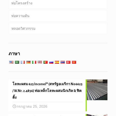
ท่อโครงสร้าง
เจาะท่อ
ท่อที่พบบ่อย
ท่อความดัน
เจาะท่อน้ำหนักหนัก & เจาะคอ
บริการพิเศษและการเคลือบ & ท่อเรียงราย
กลม, สแควร์ & ท่อสี่เหลี่ยม
หลอดวิศวกรรม
ท่อชุบสังกะสี
หม้อไอน้ำ, แลกเปลี่ยนความร้อน, คอนเดนเซอร์ & หลอด
เครื่องทำความร้อนสุด
เสาเข็มท่อ & เจาะ
วิศวกรรมบริการทั่วไป
บริการที่อุณหภูมิต่ำสูง
ภาษา
วิศวกรรมและความแม่นยำหลอด
โลหะผสม 625 Inconel® (สหรัฐอเมริกา N06625
/ W.Nr. 2.4856) ท่อเหล็กโลหะผสมนิกเกิล & ฟิต
ติ้ง
กรกฎาคม 25, 2026