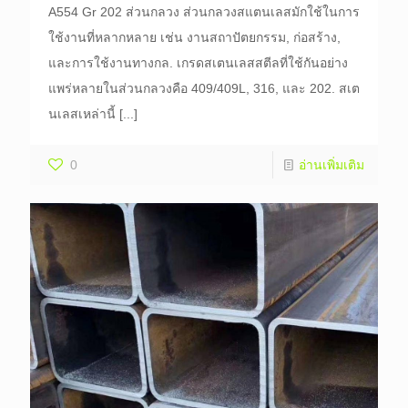
A554 Gr 202 ส่วนกลวง ส่วนกลวงสแตนเลสมักใช้ในการ
ใช้งานที่หลากหลาย เช่น งานสถาปัตยกรรม, ก่อสร้าง,
และการใช้งานทางกล. เกรดสเตนเลสสตีลที่ใช้กันอย่าง
แพร่หลายในส่วนกลวงคือ 409/409L, 316, และ 202. สเต
นเลสเหล่านี้
[...]
0
อ่านเพิ่มเติม