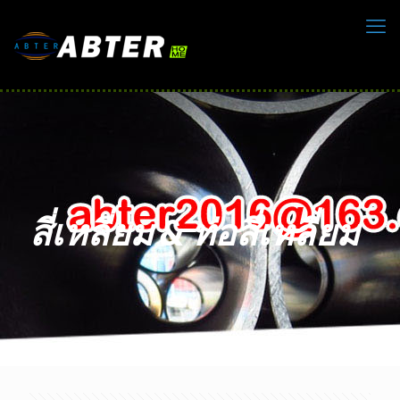
สี่เหลี่ยม & ท่อสี่เหลี่ยม