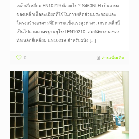
เหล็กสี่เหลี่ยม EN10219 คืออะไร ? S460NLH เป็นเกรด
ของเหล็กเนื้อละเอียดที่ใช้ในการผลิตส่วนประกอบและ
โครงสร้างอาคารที่มีความแข็งแรงสูงต่างๆ. เกรดเหล็กนี้
เป็นไปตามมาตรฐานยุโรป EN10210. สมบัติทางกลของ
ท่อเหล็กสี่เหลี่ยม EN10219 สำหรับผนัง
[...]
0
อ่านเพิ่มเติม