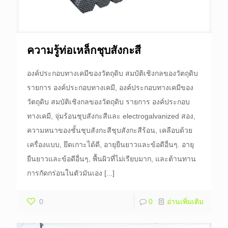
ความรู้ท่อเหล็กชุบสังกะสี
องค์ประกอบทางเคมีของวัตถุดิบ สมบัติเชิงกลของวัตถุดิบ
รายการ องค์ประกอบทางเคมี, องค์ประกอบทางเคมีของ
วัตถุดิบ สมบัติเชิงกลของวัตถุดิบ รายการ องค์ประกอบ
ทางเคมี, จุ่มร้อนชุบสังกะสีและ electrogalvanized สอง,
ความหนาของชั้นชุบสังกะสีชุบสังกะสีร้อน, เคลือบด้วย
เครื่องแบบ, ยึดเกาะได้ดี, อายุยืนยาวและข้อดีอื่นๆ. อายุ
ยืนยาวและข้อดีอื่นๆ, พื้นผิวที่ไม่เรียบมาก, และต้านทาน
การกัดกร่อนในตัวมันเอง
[...]
0
0
อ่านเพิ่มเติม