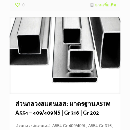
0
อ่านเพิ่มเติม
ส่วนกลวงสแตนเลส : มาตรฐาน ASTM
A554 – 409/409NS | Gr 316 | Gr 202
ส่วนกลวงสแตนเลส: A554 Gr 409/409L, A554 Gr 316,