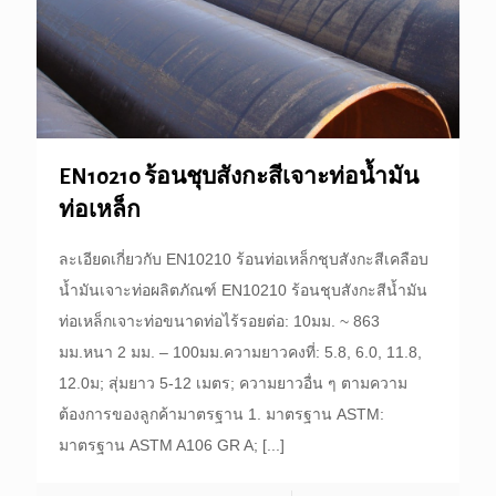
EN10210 ร้อนชุบสังกะสีเจาะท่อน้ำมัน
ท่อเหล็ก
ละเอียดเกี่ยวกับ EN10210 ร้อนท่อเหล็กชุบสังกะสีเคลือบ
น้ำมันเจาะท่อผลิตภัณฑ์ EN10210 ร้อนชุบสังกะสีน้ำมัน
ท่อเหล็กเจาะท่อขนาดท่อไร้รอยต่อ: 10มม. ~ 863
มม.หนา 2 มม. – 100มม.ความยาวคงที่: 5.8, 6.0, 11.8,
12.0ม; สุ่มยาว 5-12 เมตร; ความยาวอื่น ๆ ตามความ
ต้องการของลูกค้ามาตรฐาน 1. มาตรฐาน ASTM:
มาตรฐาน ASTM A106 GR A;
[...]