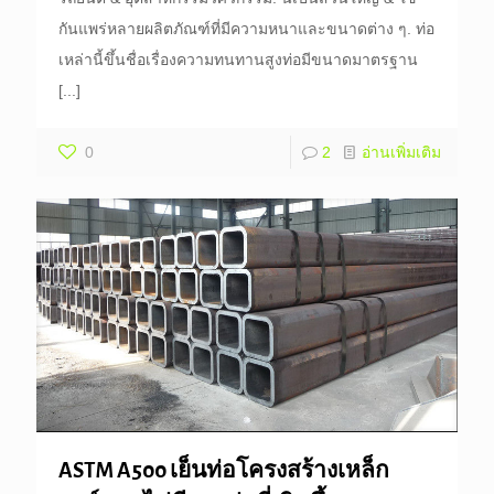
กันแพร่หลายผลิตภัณฑ์ที่มีความหนาและขนาดต่าง ๆ. ท่อ
เหล่านี้ขึ้นชื่อเรื่องความทนทานสูงท่อมีขนาดมาตรฐาน
[...]
0
2
อ่านเพิ่มเติม
ASTM A500 เย็นท่อโครงสร้างเหล็ก