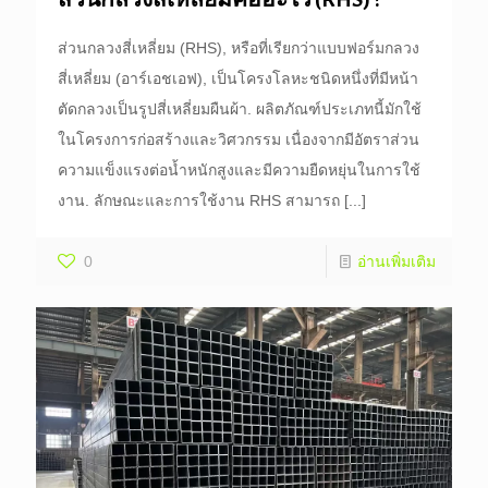
ส่วนกลวงสี่เหลี่ยม (RHS), หรือที่เรียกว่าแบบฟอร์มกลวง
สี่เหลี่ยม (อาร์เอชเอฟ), เป็นโครงโลหะชนิดหนึ่งที่มีหน้า
ตัดกลวงเป็นรูปสี่เหลี่ยมผืนผ้า. ผลิตภัณฑ์ประเภทนี้มักใช้
ในโครงการก่อสร้างและวิศวกรรม เนื่องจากมีอัตราส่วน
ความแข็งแรงต่อน้ำหนักสูงและมีความยืดหยุ่นในการใช้
งาน. ลักษณะและการใช้งาน RHS สามารถ
[...]
0
อ่านเพิ่มเติม