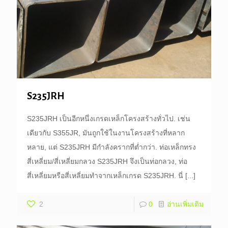
S235JRH
S235JRH เป็นอีกหนึ่งเกรดเหล็กโครงสร้างทั่วไป. เช่น
เดียวกับ S355JR, มันถูกใช้ในงานโครงสร้างที่หลาก
หลาย, แต่ S235JRH มีกำลังครากที่ต่ำกว่า. ท่อเหล็กทรง
สี่เหลี่ยม/สี่เหลี่ยมกลวง S235JRH จึงเป็นท่อกลวง, ท่อ
สี่เหลี่ยมหรือสี่เหลี่ยมทำจากเหล็กเกรด S235JRH. นี่
[...]
2
0
อ่านเพิ่มเติม