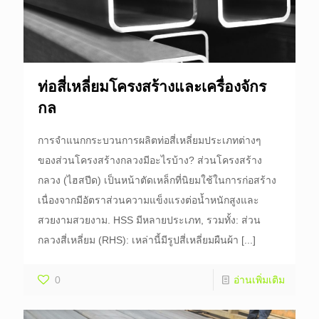
ท่อสี่เหลี่ยมโครงสร้างและเครื่องจักร
กล
การจำแนกกระบวนการผลิตท่อสี่เหลี่ยมประเภทต่างๆ
ของส่วนโครงสร้างกลวงมีอะไรบ้าง? ส่วนโครงสร้าง
กลวง (ไฮสปีด) เป็นหน้าตัดเหล็กที่นิยมใช้ในการก่อสร้าง
เนื่องจากมีอัตราส่วนความแข็งแรงต่อน้ำหนักสูงและ
สวยงามสวยงาม. HSS มีหลายประเภท, รวมทั้ง: ส่วน
กลวงสี่เหลี่ยม (RHS): เหล่านี้มีรูปสี่เหลี่ยมผืนผ้า
[...]
0
อ่านเพิ่มเติม