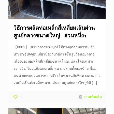
วิธีการผลิตท่อเหล็กสี่เหลี่ยมเส้นผ่าน
ศูนย์กลางขนาดใหญ่ – ส่วนหนึ่ง 1
【0001】 [สาขาการประยุกต์ใช้ทางอุตสาหกรรม] สิ่ง
ประดิษฐ์ปัจจุบันเกี่ยวข้องกับวิธีการขึ้นรูปร้อนอย่างต่อ
เนื่องของท่อเหล็กสี่เหลี่ยมขนาดใหญ่, และโดยเฉพาะ
อย่างยิ่ง, ไปจนถึงแถบเหล็กหนา. ปลายทั้งสองข้างเชื่อม
ชนด้วยกระบวนการพลาสติกเย็นขนานกับทิศทางตามยาว
จนเกิดเป็นท่อเหล็กขนาดเส้นผ่านศูนย์กลางใหญ่ที่มี
[...]
0
อ่านเพิ่มเติม