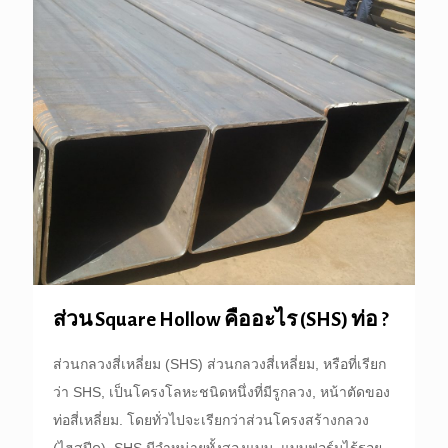
ส่วน Square Hollow คืออะไร (SHS) ท่อ ?
ส่วนกลวงสี่เหลี่ยม (SHS) ส่วนกลวงสี่เหลี่ยม, หรือที่เรียก
ว่า SHS, เป็นโครงโลหะชนิดหนึ่งที่มีรูกลวง, หน้าตัดของ
ท่อสี่เหลี่ยม. โดยทั่วไปจะเรียกว่าส่วนโครงสร้างกลวง