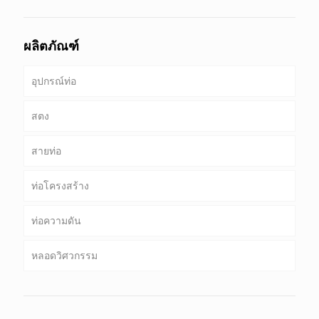
ผลิตภัณฑ์
อุปกรณ์ท่อ
สตง
สายท่อ
ท่อ & เคส
ท่อโครงสร้าง
เจาะท่อ
ท่อที่พบบ่อย
ท่อความดัน
เจาะท่อน้ำหนักหนัก & เจาะคอ
บริการพิเศษและการเคลือบ & ท่อเรียงราย
กลม, สแควร์ & ท่อสี่เหลี่ยม
หลอดวิศวกรรม
ท่อชุบสังกะสี
หม้อไอน้ำ, แลกเปลี่ยนความร้อน, คอนเดนเซอร์ & หลอด
เครื่องทำความร้อนสุด
เสาเข็มท่อ & เจาะ
วิศวกรรมบริการทั่วไป
บริการที่อุณหภูมิต่ำสูง