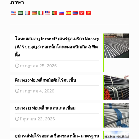
ภาษา
วิศวกรรมและความแม่นยำหลอด
โลหะผสม 625 Inconel® (สหรัฐอเมริกา N06625
/ W.Nr. 2.4856) ท่อเหล็กโลหะผสมนิกเกิล & ฟิต
ติ้ง
กรกฎาคม 25, 2026
ดิน 1629 ท่อเหล็กหม้อต้มไร้ตะเข็บ
กรกฎาคม 4, 2026
บน 10312 ท่อเหล็กสแตนเลสเชื่อม
มิถุนายน 22, 2026
อุปกรณ์ท่อไร้รอยต่อเชื่อมชนเหล็ก – มาตรฐาน