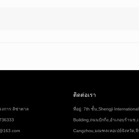
ติดต่อเรา
ครงการ:ลิซ่าตาล
ที่อยู่: 7th ชั้น,Shengji International
736333
Building,ถนนปักกิ่ง,อำเภอบร้านช,เ
6@163.com
Cangzhou,มณฑลเหอเป่ย์จังหวัด,จ