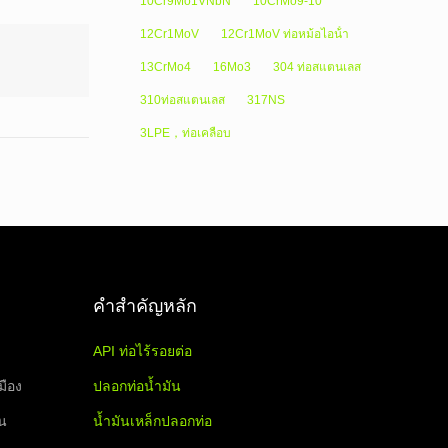
10Cr9Mo1VNbN
10CrMo9-10
12Cr1MoV
12Cr1MoV ท่อหม้อไอน้ํา
13CrMo4
16Mo3
304 ท่อสแตนเลส
310ท่อสแตนเลส
317NS
3LPE，ท่อเคลือบ
คำสำคัญหลัก
API ท่อไร้รอยต่อ
มือง
ปลอกท่อน้ำมัน
ีน
น้ำมันเหล็กปลอกท่อ