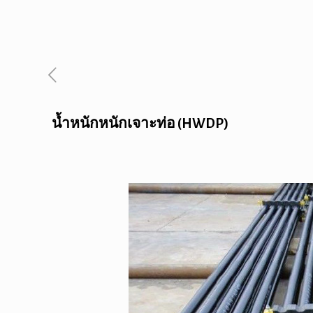
น้ำหนักหนักเจาะท่อ (HWDP)