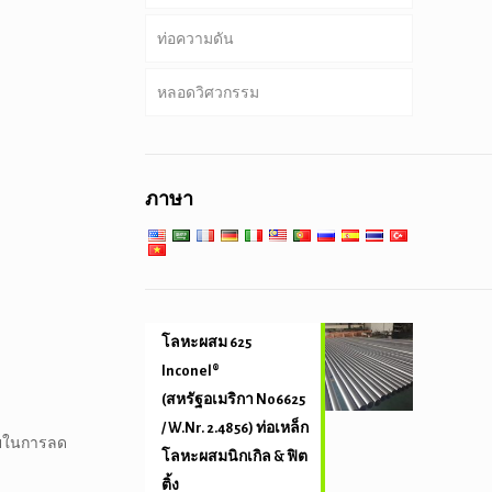
ท่อความดัน
เจาะท่อน้ำหนักหนัก & เจาะคอ
บริการพิเศษและการเคลือบ & ท่อ
กลม, สแควร์ & ท่อสี่เหลี่ยม
เรียงราย
หลอดวิศวกรรม
ท่อชุบสังกะสี
หม้อไอน้ำ, แลกเปลี่ยนความร้อน,
คอนเดนเซอร์ & หลอดเครื่อง
เสาเข็มท่อ & เจาะ
วิศวกรรมบริการทั่วไป
ทำความร้อนสุด
ภาษา
วิศวกรรมและความแม่นยำหลอด
บริการที่อุณหภูมิต่ำสูง
โลหะผสม 625
Inconel®
(สหรัฐอเมริกา N06625
/ W.Nr. 2.4856) ท่อเหล็ก
่วยในการลด
โลหะผสมนิกเกิล & ฟิต
ติ้ง