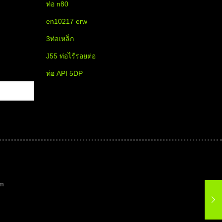
ท่อ n80
en10217 erw
3ท่อเหล็ก
J55 ท่อไร้รอยต่อ
ท่อ API 5DP
m