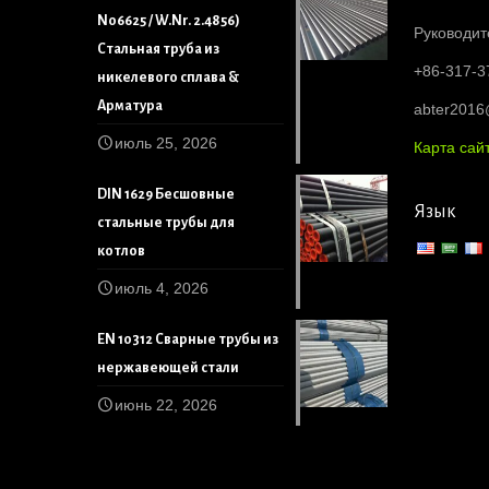
N06625 / W.Nr. 2.4856)
Руководит
Стальная труба из
+86-317-3
никелевого сплава &
Арматура
abter201
июль 25, 2026
Карта сай
DIN 1629 Бесшовные
Язык
стальные трубы для
котлов
июль 4, 2026
EN 10312 Сварные трубы из
нержавеющей стали
июнь 22, 2026