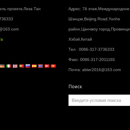
ель проекта:Лиза Тан
Адрес: 7й этаж,Международное
736333
Шэнцзи,Beijing Road,Yunhe
6@163.com
район,Цанчжоу город,Провинци
та
Хэбэй,Китай
Тел : 0086-317-3736333
Факс: 0086-317-2011165
Почта:
abter2016@163.com
Поиск