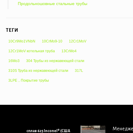
Продольношовные стальные трубы
ТЕГИ
10Cr9Mo1VNbN
10CrMo9-10
12Cr1MoV
12Cr1MoV котельная труба
13CrMo4
16Mo3
304 Трубы из нержавеющей стали
310S Труба из нержавеющей стали
317L
3LPE，Покрытие трубы
Менедж
сплав 625 Inconel® (США