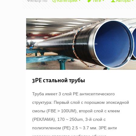
Фильтр по
Категории
Теги
Авторы
3PE стальной трубы
Труба имеет 3 слой PE антисептического
структура: Первый слой с порошком эпоксидной
смолы (FBE > 100UM), второй слой с клеем
(РЕКЛАМА), 170 ~ 250um, 3-й слой с
полиэтиленом (PE) 2.5 ~ 3.7 мм. 3PE анти