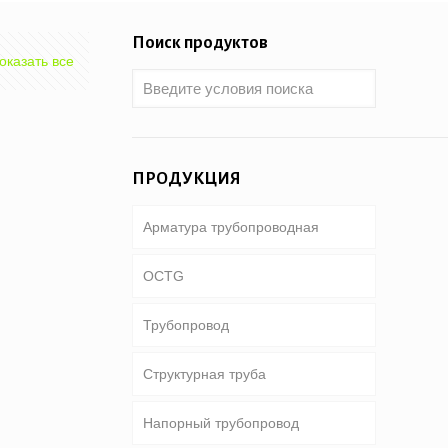
Поиск продуктов
оказать все
ПРОДУКЦИЯ
Арматура трубопроводная
OCTG
Трубопровод
Трубки & корпус
Структурная труба
Бурильная труба
Общий трубопровод
Напорный трубопровод
Тяжелый вес бурильной трубы
Специальное обслуживание и
Круглая, площадь &