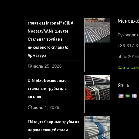
Менедж
сплав 625 Inconel® (США
N06625 / W.Nr. 2.4856)
Руководит
Стальная труба из
+86-317-3
никелевого сплава &
Арматура
abter201
июль 25, 2026
Карта сай
DIN 1629 Бесшовные
Язык
стальные трубы для
котлов
июль 4, 2026
EN 10312 Сварные трубы из
нержавеющей стали