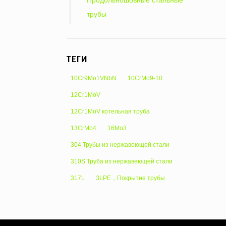
Продольношовные стальные
трубы
ТЕГИ
10Cr9Mo1VNbN
10CrMo9-10
12Cr1MoV
12Cr1MoV котельная труба
13CrMo4
16Mo3
304 Трубы из нержавеющей стали
310S Труба из нержавеющей стали
317L
3LPE，Покрытие трубы