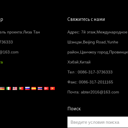
ер
Свяжитесь с нами
ель проекта:Лиза Тан
Адрес: 7й этаж,Международное
736333
Шэнцзи,Beijing Road,Yunhe
6@163.com
район,Цанчжоу город,Провинци
та
Хэбэй,Китай
Тел : 0086-317-3736333
Факс: 0086-317-2011165
Почта:
abter2016@163.com
Поиск