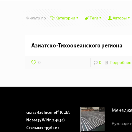
Фильтр по
Категории
Теги
Авторы
Азиатско-Тихоокеанского региона
0
0
Подробнее
Менедж
сплав 625 Inconel® (США
N06625 / W.Nr. 2.4856)
Руководит
Стальная труба из