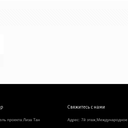
ер
Свяжитесь с нами
ель проекта:Лиза Тан
Адрес: 7й этаж,Международное