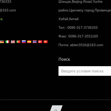
736333
Шэнцзи,Beijing Road,Yunhe
6@163.com
район,Цанчжоу город,Провинци
та
Хэбэй,Китай
Тел : 0086-317-3736333
Факс: 0086-317-2011165
Почта:
abter2016@163.com
Поиск