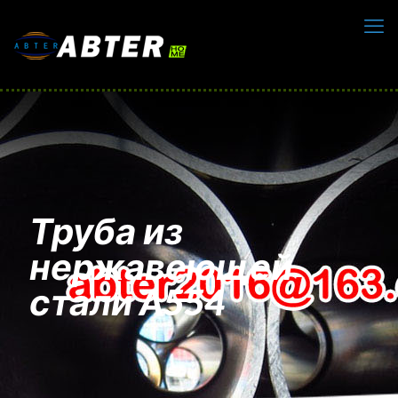
Труба из
нержавеющей
стали A554