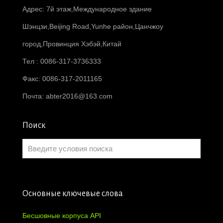
Адрес: 7й этаж,Международное здание
Шэнцзи,Beijing Road,Yunhe район,Цанчжоу
город,Провинция Хэбэй,Китай
Тел : 0086-317-3736333
Факс: 0086-317-2011165
Почта:
abter2016@163.com
Поиск
Основные ключевые слова
Бесшовные корпуса API