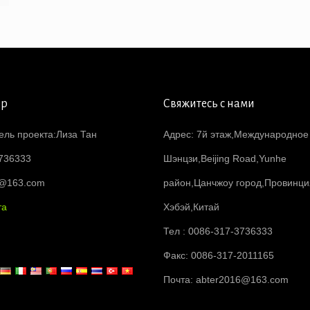
ер
Свяжитесь с нами
ель проекта:Лиза Тан
Адрес: 7й этаж,Международное
736333
Шэнцзи,Beijing Road,Yunhe
6@163.com
район,Цанчжоу город,Провинци
та
Хэбэй,Китай
Тел : 0086-317-3736333
Факс: 0086-317-2011165
Почта:
abter2016@163.com