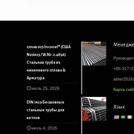
Менедж
сплав 625 Inconel® (США
N06625 / W.Nr. 2.4856)
Руководит
Стальная труба из
+86-317-3
никелевого сплава &
Арматура
abter201
июль 25, 2026
Карта сай
DIN 1629 Бесшовные
Язык
стальные трубы для
котлов
июль 4, 2026