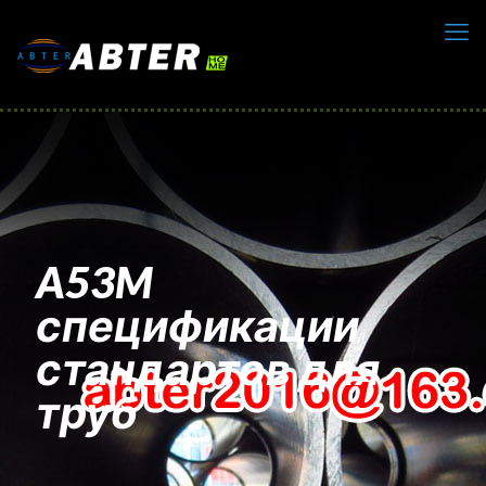
A53M
спецификации
стандартов для
труб