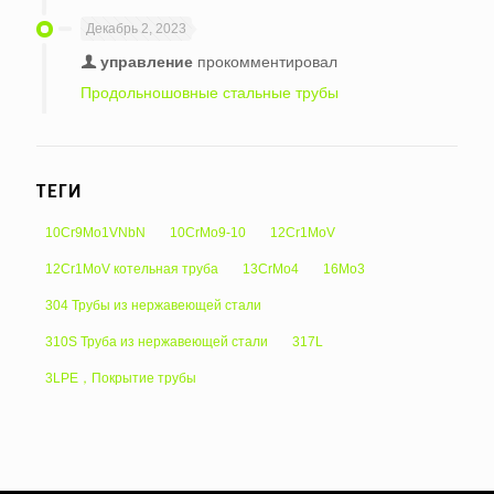
Декабрь 2, 2023
управление
прокомментировал
Продольношовные стальные трубы
ТЕГИ
10Cr9Mo1VNbN
10CrMo9-10
12Cr1MoV
12Cr1MoV котельная труба
13CrMo4
16Mo3
304 Трубы из нержавеющей стали
310S Труба из нержавеющей стали
317L
3LPE，Покрытие трубы