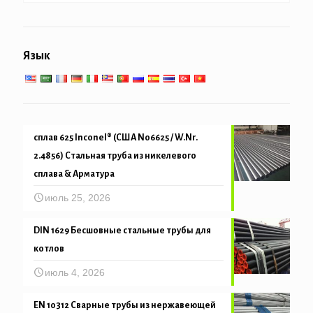
пароперегревателя
Труба свайные & бурение
Общеинженерное обслуживание
Низко-высокотемпературное обслуживание
Язык
Механическая и точность трубка
сплав 625 Inconel® (США N06625 / W.Nr.
2.4856) Стальная труба из никелевого
сплава & Арматура
июль 25, 2026
DIN 1629 Бесшовные стальные трубы для
котлов
июль 4, 2026
EN 10312 Сварные трубы из нержавеющей