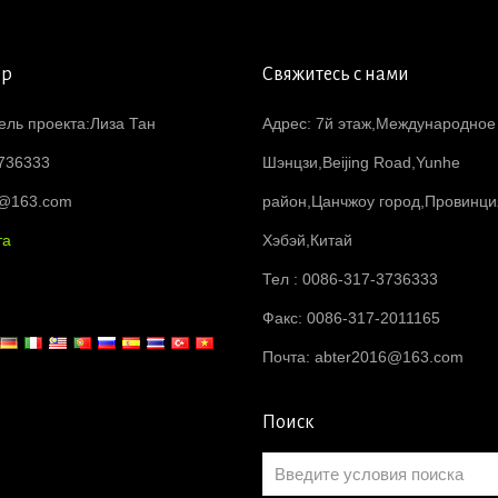
ер
Свяжитесь с нами
ель проекта:Лиза Тан
Адрес: 7й этаж,Международное
736333
Шэнцзи,Beijing Road,Yunhe
6@163.com
район,Цанчжоу город,Провинци
та
Хэбэй,Китай
Тел : 0086-317-3736333
Факс: 0086-317-2011165
Почта:
abter2016@163.com
Поиск