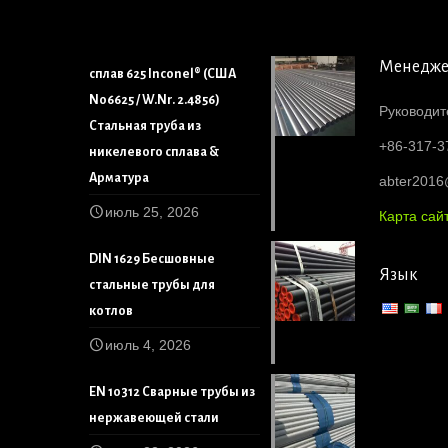
Менедж
сплав 625 Inconel® (США
N06625 / W.Nr. 2.4856)
Руководит
Стальная труба из
+86-317-3
никелевого сплава &
Арматура
abter201
июль 25, 2026
Карта сай
DIN 1629 Бесшовные
Язык
стальные трубы для
котлов
июль 4, 2026
EN 10312 Сварные трубы из
нержавеющей стали