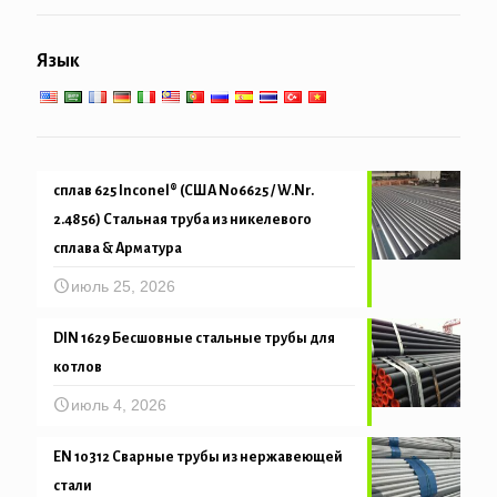
Труба свайные & бурение
Общеинженерное обслуживание
Низко-высокотемпературное обслуживание
Язык
Механическая и точность трубка
сплав 625 Inconel® (США N06625 / W.Nr.
2.4856) Стальная труба из никелевого
сплава & Арматура
июль 25, 2026
DIN 1629 Бесшовные стальные трубы для
котлов
июль 4, 2026
EN 10312 Сварные трубы из нержавеющей
стали