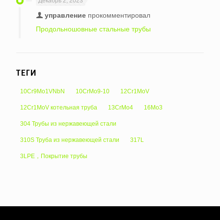
Декабрь 2, 2023
управление
прокомментировал
Продольношовные стальные трубы
ТЕГИ
10Cr9Mo1VNbN
10CrMo9-10
12Cr1MoV
12Cr1MoV котельная труба
13CrMo4
16Mo3
304 Трубы из нержавеющей стали
310S Труба из нержавеющей стали
317L
3LPE，Покрытие трубы