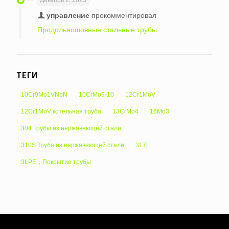
управление
прокомментировал
Продольношовные стальные трубы
ТЕГИ
10Cr9Mo1VNbN
10CrMo9-10
12Cr1MoV
12Cr1MoV котельная труба
13CrMo4
16Mo3
304 Трубы из нержавеющей стали
310S Труба из нержавеющей стали
317L
3LPE，Покрытие трубы