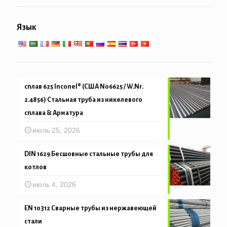
Труба свайные & бурение
Общеинженерное обслуживание
Низко-высокотемпературное обслуживание
Язык
Механическая и точность трубка
сплав 625 Inconel® (США N06625 / W.Nr.
2.4856) Стальная труба из никелевого
сплава & Арматура
июль 25, 2026
DIN 1629 Бесшовные стальные трубы для
котлов
июль 4, 2026
EN 10312 Сварные трубы из нержавеющей
стали