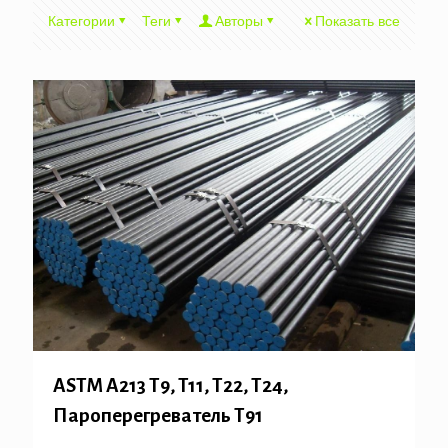
Категории
Теги
Авторы
Показать все
ASTM A213 T9, Т11, T22, T24,
Пароперегреватель T91