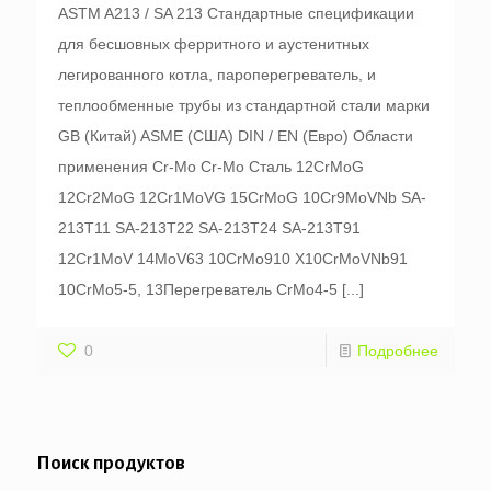
ASTM A213 / SA 213 Стандартные спецификации
для бесшовных ферритного и аустенитных
легированного котла, пароперегреватель, и
теплообменные трубы из стандартной стали марки
GB (Китай) ASME (США) DIN / EN (Евро) Области
применения Cr-Mo Cr-Mo Сталь 12CrMoG
12Cr2MoG 12Cr1MoVG 15CrMoG 10Cr9MoVNb SA-
213T11 SA-213T22 SA-213T24 SA-213T91
12Cr1MoV 14MoV63 10CrMo910 X10CrMoVNb91
10CrMo5-5, 13Перегреватель CrMo4-5
[...]
0
Подробнее
Поиск продуктов