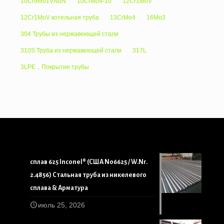
10Cr9Mo1VNbN
10CrMo9-10
12Cr1MoV
12Cr1MoV котельная труба
13CrMo4
16Mo3
304 Трубы из нержавеющей стали
310S Труба из нержавеющей стали
317L
3LPE，Покрытие трубы
сплав 625 Inconel® (США N06625 / W.Nr.
2.4856) Стальная труба из никелевого
сплава & Арматура
июль 25, 2026