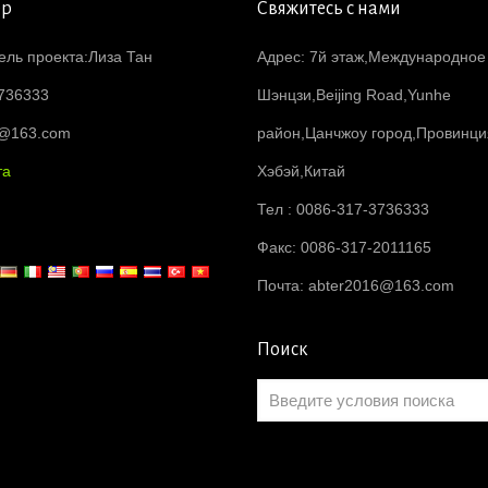
ер
Свяжитесь с нами
ель проекта:Лиза Тан
Адрес: 7й этаж,Международное
736333
Шэнцзи,Beijing Road,Yunhe
6@163.com
район,Цанчжоу город,Провинци
та
Хэбэй,Китай
Тел : 0086-317-3736333
Факс: 0086-317-2011165
Почта:
abter2016@163.com
Поиск