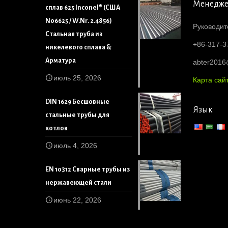
Менедж
сплав 625 Inconel® (США
N06625 / W.Nr. 2.4856)
Руководит
Стальная труба из
+86-317-3
никелевого сплава &
Арматура
abter201
июль 25, 2026
Карта сай
DIN 1629 Бесшовные
Язык
стальные трубы для
котлов
июль 4, 2026
EN 10312 Сварные трубы из
нержавеющей стали
июнь 22, 2026