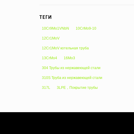
ТЕГИ
10Cr9Mo1VNbN
10CrMo9-10
12Cr1MoV
12Cr1MoV котельная труба
13CrMo4
16Mo3
304 Трубы из нержавеющей стали
310S Труба из нержавеющей стали
317L
3LPE，Покрытие трубы