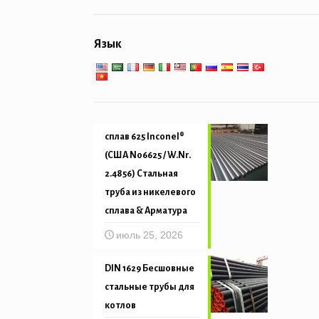
Общеинженерное
пароперегревателя
обслуживание
Труба свайные & бурение
Язык
Низко-высокотемпературное
Механическая и точность
обслуживание
трубка
сплав 625 Inconel®
(США N06625 / W.Nr.
2.4856) Стальная
труба из никелевого
сплава & Арматура
июль 25, 2026
DIN 1629 Бесшовные
стальные трубы для
котлов