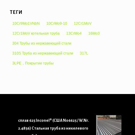
ТЕГИ
10Cr9Mo1VNbN
10CrMo9-10
12Cr1MoV
12Cr1MoV котельная труба
13CrMo4
16Mo3
304 Трубы из нержавеющей стали
310S Труба из нержавеющей стали
317L
3LPE，Покрытие трубы
сплав 625 Inconel® (США N06625 / W.Nr.
2.4856) Стальная труба из никелевого