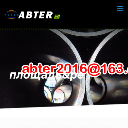
площадь&ре