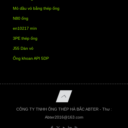
Mỏ dầu vỏ bằng thép ống
N80 ống
en10217 mìn
3PE thép ống
J55 Dàn vỏ
Ống khoan API 5DP
CÔNG TY TNHH ỐNG THÉP HÀ BẮC ABTER - Thư :
Abter2016@163.com