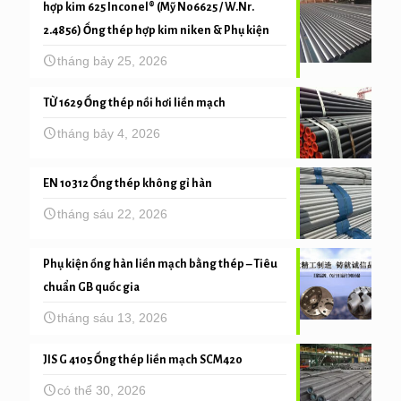
hợp kim 625 Inconel® (Mỹ N06625 / W.Nr.
2.4856) Ống thép hợp kim niken & Phụ kiện
tháng bảy 25, 2026
TỪ 1629 Ống thép nồi hơi liền mạch
tháng bảy 4, 2026
EN 10312 Ống thép không gỉ hàn
tháng sáu 22, 2026
Phụ kiện ống hàn liền mạch bằng thép – Tiêu
chuẩn GB quốc gia
tháng sáu 13, 2026
JIS G 4105 Ống thép liền mạch SCM420
có thể 30, 2026