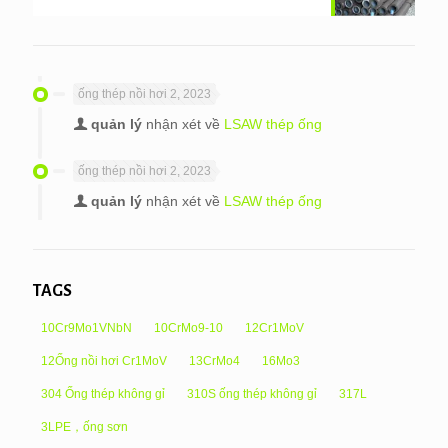
ống thép nồi hơi 2, 2023
quản lý
nhận xét về
LSAW thép ống
ống thép nồi hơi 2, 2023
quản lý
nhận xét về
LSAW thép ống
TAGS
10Cr9Mo1VNbN
10CrMo9-10
12Cr1MoV
12Ống nồi hơi Cr1MoV
13CrMo4
16Mo3
304 Ống thép không gỉ
310S ống thép không gỉ
317L
3LPE，ống sơn