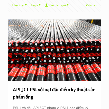
Thể loại
Tags
Các tác giả
dự án
API 5CT PSL vỏ loạt đặc điểm kỹ thuật sản
phẩm ống
PSL1 vỏ dầu API 5CT phạm vi PSL1 đặc điểm kỹ