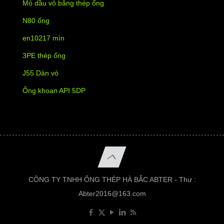
Mỏ dầu vỏ bằng thép ống
N80 ống
en10217 mìn
3PE thép ống
J55 Dàn vỏ
Ống khoan API 5DP
CÔNG TY TNHH ỐNG THÉP HÀ BẮC ABTER - Thư :
Abter2016@163.com