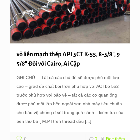
vỏ liền mạch thép API 5CT K-55, 8-5/8″, 9
5/8″ Đối với Cairo, Ai Cập
GHI CHÚ: – Tất cả các chủ đề sẽ được phủ một lớp
cao – grad đề chất bôi trơn phù hợp với AOI bò 5a2
trước phù hợp với bảo vệ – tất cả các cơ quan ống
được phủ một lớp bên ngoài sơn nhà máy tiêu chuẩn
cho bảo vệ chống rỉ sét trong quá cảnh – kiểm tra của
bên thứ ba ( M.P.I trên thread đầu
[...]
0
0
Đọc thêm