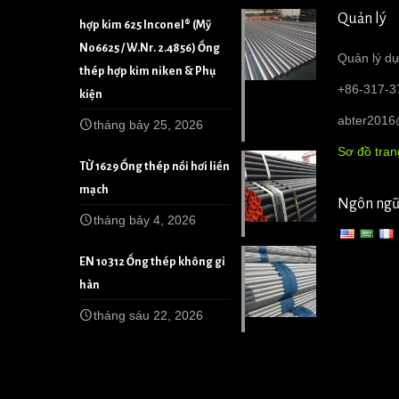
Quản lý
hợp kim 625 Inconel® (Mỹ
N06625 / W.Nr. 2.4856) Ống
Quản lý dự
thép hợp kim niken & Phụ
+86-317-3
kiện
abter201
tháng bảy 25, 2026
Sơ đồ tra
TỪ 1629 Ống thép nồi hơi liền
mạch
Ngôn ng
tháng bảy 4, 2026
EN 10312 Ống thép không gỉ
hàn
tháng sáu 22, 2026