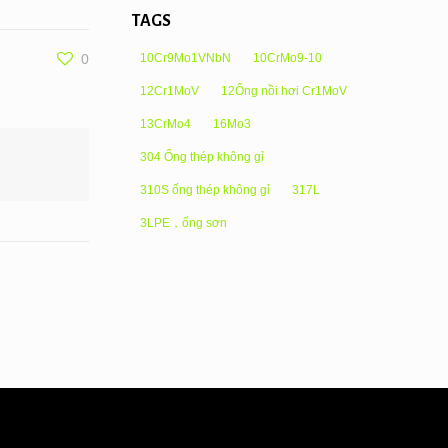
TAGS
10Cr9Mo1VNbN
10CrMo9-10
0
12Cr1MoV
12Ống nồi hơi Cr1MoV
13CrMo4
16Mo3
304 Ống thép không gỉ
310S ống thép không gỉ
317L
3LPE，ống sơn