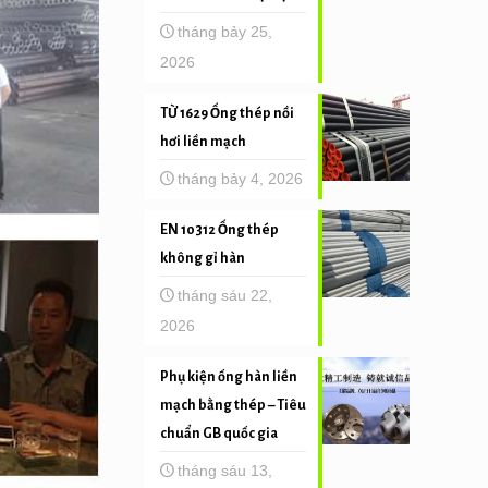
tháng bảy 25,
2026
TỪ 1629 Ống thép nồi
hơi liền mạch
tháng bảy 4, 2026
EN 10312 Ống thép
không gỉ hàn
tháng sáu 22,
2026
Phụ kiện ống hàn liền
mạch bằng thép – Tiêu
chuẩn GB quốc gia
tháng sáu 13,