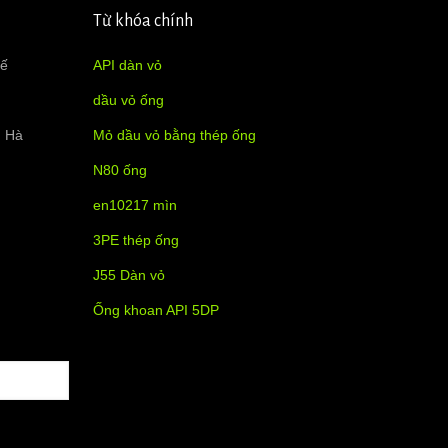
Từ khóa chính
tế
API dàn vỏ
dầu vỏ ống
h Hà
Mỏ dầu vỏ bằng thép ống
N80 ống
en10217 mìn
3PE thép ống
J55 Dàn vỏ
Ống khoan API 5DP