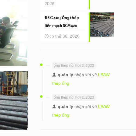
2026
JIS G 4105 Ống thép
liền mạch SCM420
có thể 30, 2026
ống thép nồi hơi 2, 2023
quản lý
nhận xét về
LSAW
thép ống
ống thép nồi hơi 2, 2023
quản lý
nhận xét về
LSAW
thép ống