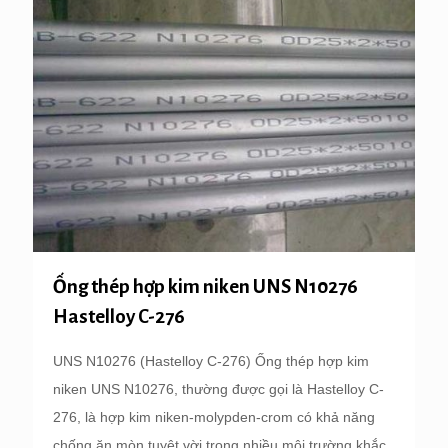
Ống thép hợp kim niken UNS N10276
Hastelloy C-276
UNS N10276 (Hastelloy C-276) Ống thép hợp kim
niken UNS N10276, thường được gọi là Hastelloy C-
276, là hợp kim niken-molypden-crom có ​​khả năng
chống ăn mòn tuyệt vời trong nhiều môi trường khắc