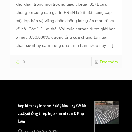
khó khăn trong môi trường giàu clorua, 317L của
chúng tôi cung cấp giá trị PREN là 28–33, cung cấp
một lớp bảo vệ vững chắc chống lại sự ăn mòn rỗ và
kẽ hở. Các “L” Lợi thế: Với mức carbon được giới hạn
ở mức .030,030%, đường ống của chúng tôi ngăn
chặn sự nhạy cảm trong quá trình hàn. Điều này
[...]
0
Đọc thêm
hợp kim 625 Inconel® (Mỹ N06625 / W.Nr.
2.4856) Ống thép hợp kim niken & Phụ
kiện
tháng bảy 25, 2026