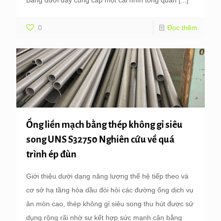
Bảng dưới đây cung cấp một cái nhìn tổng quan
[...]
0
Đọc thêm
Ống liền mạch bằng thép không gỉ siêu
song UNS S32750 Nghiên cứu về quá
trình ép đùn
Giới thiệu dưới dạng năng lượng thế hệ tiếp theo và
cơ sở hạ tầng hóa dầu đòi hỏi các đường ống dịch vụ
ăn mòn cao, thép không gỉ siêu song thu hút được sử
dụng rộng rãi nhờ sự kết hợp sức mạnh cân bằng