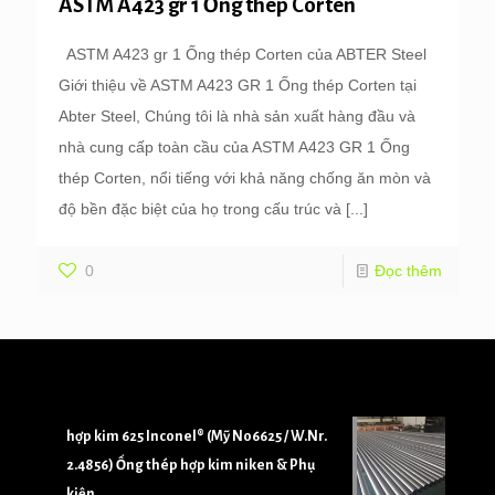
ASTM A423 gr 1 Ống thép Corten
ASTM A423 gr 1 Ống thép Corten của ABTER Steel
Giới thiệu về ASTM A423 GR 1 Ống thép Corten tại
Abter Steel, Chúng tôi là nhà sản xuất hàng đầu và
nhà cung cấp toàn cầu của ASTM A423 GR 1 Ống
thép Corten, nổi tiếng với khả năng chống ăn mòn và
độ bền đặc biệt của họ trong cấu trúc và
[...]
0
Đọc thêm
hợp kim 625 Inconel® (Mỹ N06625 / W.Nr.
2.4856) Ống thép hợp kim niken & Phụ
kiện