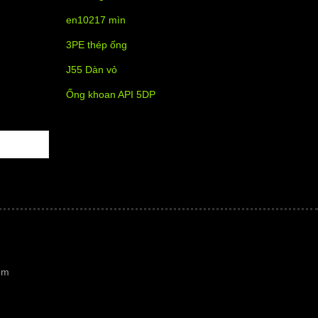
en10217 mìn
3PE thép ống
J55 Dàn vỏ
Ống khoan API 5DP
om