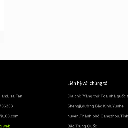
Liên hệ với chúng tôi
 án:Lisa Tan
Địa chỉ: 7tầng thứ,Tòa nhà quốc 
736333
Shengji,đường Bắc Kinh,Yunhe
6@163.com
huyện,Thành phố Cangzhou,Tỉn
ng web
Bắc,Trung Quốc