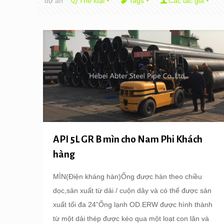
dự án
Thể loại
Tags
Các tác giả
API 5L GR B mìn cho Nam Phi Khách
hàng
MÌN(Điện kháng hàn)Ống được hàn theo chiều
dọc,sản xuất từ ​​dải / cuộn dây và có thể được sản
xuất tối đa 24”Ống lạnh OD.ERW được hình thành
từ một dải thép được kéo qua một loạt con lăn và