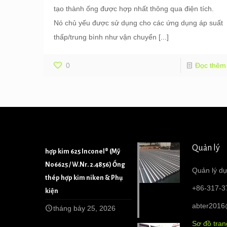
tạo thành ống được hợp nhất thông qua điện tích.
Nó chủ yếu được sử dụng cho các ứng dụng áp suất
thấp/trung bình như vận chuyển
[...]
0
Đọc thêm
Quản lý
hợp kim 625 Inconel® (Mỹ
N06625 / W.Nr. 2.4856) Ống
Quản lý dự
thép hợp kim niken & Phụ
+86-317-3
kiện
abter201
tháng bảy 25, 2026
Sơ đồ tra