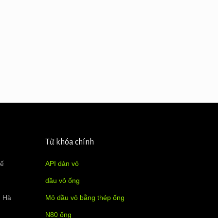
Từ khóa chính
tế
API dàn vỏ
dầu vỏ ống
h Hà
Mỏ dầu vỏ bằng thép ống
N80 ống