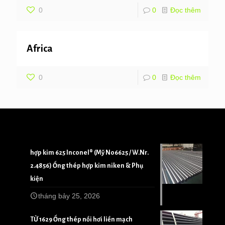
0
0
Đọc thêm
Africa
0
0
Đọc thêm
hợp kim 625 Inconel® (Mỹ N06625 / W.Nr.
2.4856) Ống thép hợp kim niken & Phụ
kiện
tháng bảy 25, 2026
TỪ 1629 Ống thép nồi hơi liền mạch