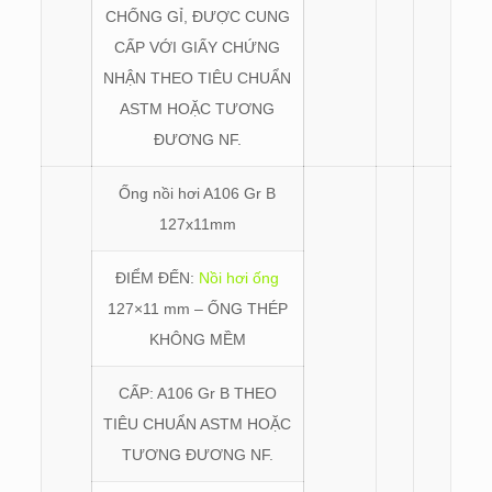
CHỐNG GỈ, ĐƯỢC CUNG
CẤP VỚI GIẤY CHỨNG
NHẬN THEO TIÊU CHUẨN
ASTM HOẶC TƯƠNG
ĐƯƠNG NF.
Ống nồi hơi A106 Gr B
127x11mm
ĐIỂM ĐẾN:
Nồi hơi ống
127×11 mm – ỐNG THÉP
KHÔNG MỀM
CẤP: A106 Gr B THEO
TIÊU CHUẨN ASTM HOẶC
TƯƠNG ĐƯƠNG NF.