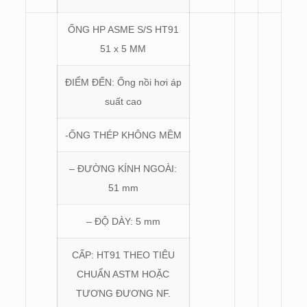
ỐNG HP ASME S/S HT91
51 x 5 MM
ĐIỂM ĐẾN: Ống nồi hơi áp
suất cao
-ỐNG THÉP KHÔNG MỀM
– ĐƯỜNG KÍNH NGOÀI:
51 mm
– ĐỘ DÀY: 5 mm
CẤP: HT91 THEO TIÊU
CHUẨN ASTM HOẶC
TƯƠNG ĐƯƠNG NF.