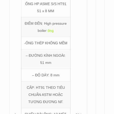
ỐNG HP ASME S/S HT91
51 x 8 MM
ĐIỂM ĐẾN:
High pressure
boiler
ống
-ỐNG THÉP KHÔNG MỀM
– ĐƯỜNG KÍNH NGOÀI:
51 mm
– ĐỘ DÀY: 8 mm
CẤP: HT91 THEO TIÊU
CHUẨN ASTM HOẶC
TƯƠNG ĐƯƠNG NF.