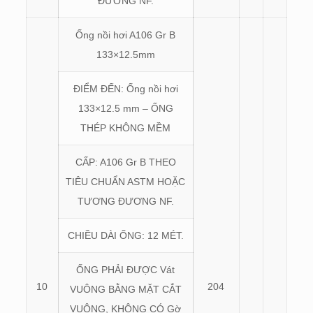
ĐƯƠNG NF.
Ống nồi hơi A106 Gr B
133×12.5mm
ĐIỂM ĐẾN: Ống nồi hơi
133×12.5 mm – ỐNG
THÉP KHÔNG MỀM
CẤP: A106 Gr B THEO
TIÊU CHUẨN ASTM HOẶC
TƯƠNG ĐƯƠNG NF.
CHIỀU DÀI ỐNG: 12 MÉT.
ỐNG PHẢI ĐƯỢC Vát
10
204
VUÔNG BẰNG MẶT CẮT
VUÔNG, KHÔNG CÓ Gờ