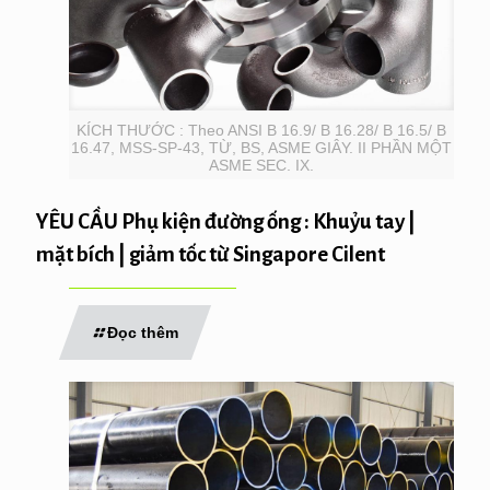
KÍCH THƯỚC : Theo ANSI B 16.9/ B 16.28/ B 16.5/ B
16.47, MSS-SP-43, TỪ, BS, ASME GIÂY. II PHẦN MỘT
ASME SEC. IX.
YÊU CẦU Phụ kiện đường ống : Khuỷu tay |
mặt bích | giảm tốc từ Singapore Cilent
Đọc thêm