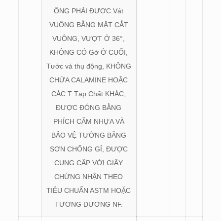
ỐNG PHẢI ĐƯỢC Vát
VUÔNG BẰNG MẶT CẮT
VUÔNG, VƯỢT Ở 36°,
KHÔNG CÓ Gờ Ở CUỐI,
Tước và thụ động, KHÔNG
CHỨA CALAMINE HOẶC
CÁC T Tạp Chất KHÁC,
ĐƯỢC ĐÓNG BẰNG
PHÍCH CẮM NHỰA VÀ
BẢO VỆ TƯỜNG BẰNG
SƠN CHỐNG GỈ, ĐƯỢC
CUNG CẤP VỚI GIẤY
CHỨNG NHẬN THEO
TIÊU CHUẨN ASTM HOẶC
TƯƠNG ĐƯƠNG NF.