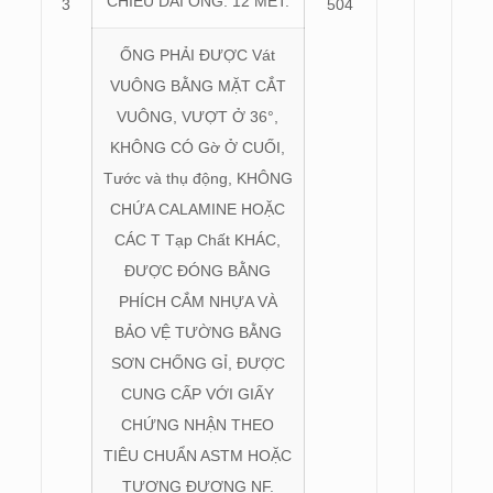
CHIỀU DÀI ỐNG: 12 MÉT.
3
504
ỐNG PHẢI ĐƯỢC Vát
VUÔNG BẰNG MẶT CẮT
VUÔNG, VƯỢT Ở 36°,
KHÔNG CÓ Gờ Ở CUỐI,
Tước và thụ động, KHÔNG
CHỨA CALAMINE HOẶC
CÁC T Tạp Chất KHÁC,
ĐƯỢC ĐÓNG BẰNG
PHÍCH CẮM NHỰA VÀ
BẢO VỆ TƯỜNG BẰNG
SƠN CHỐNG GỈ, ĐƯỢC
CUNG CẤP VỚI GIẤY
CHỨNG NHẬN THEO
TIÊU CHUẨN ASTM HOẶC
TƯƠNG ĐƯƠNG NF.