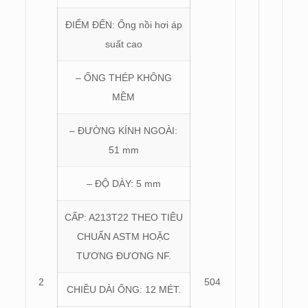
ĐIỂM ĐẾN: Ống nồi hơi áp
suất cao
– ỐNG THÉP KHÔNG
MỀM
– ĐƯỜNG KÍNH NGOÀI:
51 mm
– ĐỘ DÀY: 5 mm
CẤP: A213T22 THEO TIÊU
CHUẨN ASTM HOẶC
TƯƠNG ĐƯƠNG NF.
2
504
CHIỀU DÀI ỐNG: 12 MÉT.