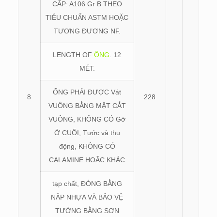
CẤP: A106 Gr B THEO
TIÊU CHUẨN ASTM HOẶC
TƯƠNG ĐƯƠNG NF.
LENGTH OF
ỐNG
: 12
MÉT.
ỐNG PHẢI ĐƯỢC Vát
8
228
VUÔNG BẰNG MẶT CẮT
VUÔNG, KHÔNG CÓ Gờ
Ở CUỐI, Tước và thụ
động, KHÔNG CÓ
CALAMINE HOẶC KHÁC
tạp chất, ĐÓNG BẰNG
NẮP NHỰA VÀ BẢO VỆ
TƯỜNG BẰNG SƠN