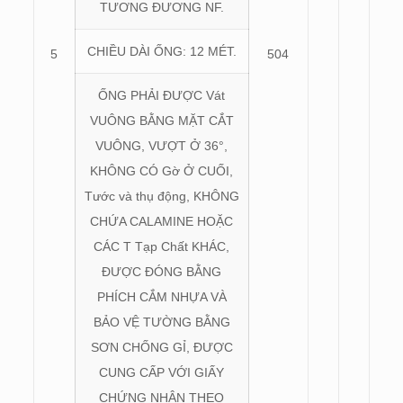
TƯƠNG ĐƯƠNG NF.
CHIỀU DÀI ỐNG: 12 MÉT.
5
504
ỐNG PHẢI ĐƯỢC Vát
VUÔNG BẰNG MẶT CẮT
VUÔNG, VƯỢT Ở 36°,
KHÔNG CÓ Gờ Ở CUỐI,
Tước và thụ động, KHÔNG
CHỨA CALAMINE HOẶC
CÁC T Tạp Chất KHÁC,
ĐƯỢC ĐÓNG BẰNG
PHÍCH CẮM NHỰA VÀ
BẢO VỆ TƯỜNG BẰNG
SƠN CHỐNG GỈ, ĐƯỢC
CUNG CẤP VỚI GIẤY
CHỨNG NHẬN THEO