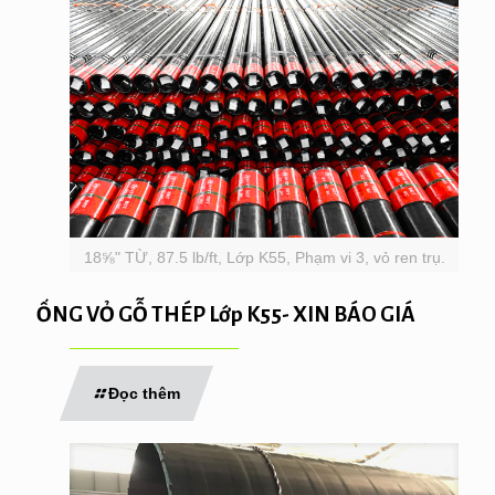
18⅝" TỪ, 87.5 lb/ft, Lớp K55, Phạm vi 3, vỏ ren trụ.
ỐNG VỎ GỖ THÉP Lớp K55- XIN BÁO GIÁ
Đọc thêm