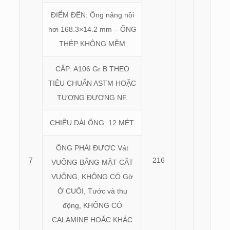
ĐIỂM ĐẾN: Ống nâng nồi
hơi 168.3×14.2 mm – ỐNG
THÉP KHÔNG MỀM
CẤP: A106 Gr B THEO
TIÊU CHUẨN ASTM HOẶC
TƯƠNG ĐƯƠNG NF.
CHIỀU DÀI ỐNG: 12 MÉT.
ỐNG PHẢI ĐƯỢC Vát
7
216
VUÔNG BẰNG MẶT CẮT
VUÔNG, KHÔNG CÓ Gờ
Ở CUỐI, Tước và thụ
động, KHÔNG CÓ
CALAMINE HOẶC KHÁC