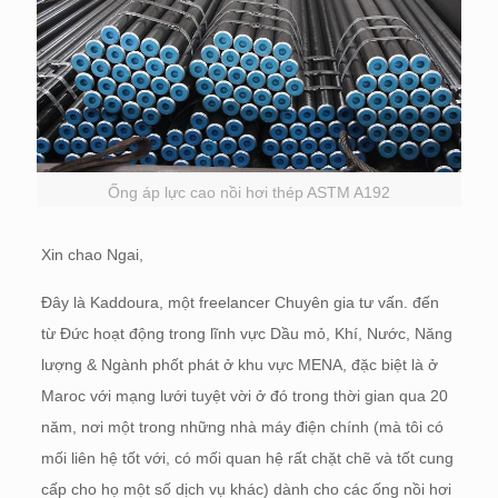
Ống áp lực cao nồi hơi thép ASTM A192
Xin chao Ngai,
Đây là Kaddoura, một freelancer Chuyên gia tư vấn. đến
từ Đức hoạt động trong lĩnh vực Dầu mỏ, Khí, Nước, Năng
lượng & Ngành phốt phát ở khu vực MENA, đặc biệt là ở
Maroc với mạng lưới tuyệt vời ở đó trong thời gian qua 20
năm, nơi một trong những nhà máy điện chính (mà tôi có
mối liên hệ tốt với, có mối quan hệ rất chặt chẽ và tốt cung
cấp cho họ một số dịch vụ khác) dành cho các ống nồi hơi