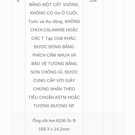
6
204
BẰNG MỘT CẮT VUÔNG,
KHÔNG CÓ Gờ Ở CUỐI,
Tước và thụ động, KHÔNG
CHỨA CALAMINE HOẶC
CÁC T Tạp Chất KHÁC,
ĐƯỢC ĐÓNG BẰNG
PHÍCH CẮM NHỰA VÀ
BẢO VỆ TƯỜNG BẰNG
SƠN CHỐNG GỈ, ĐƯỢC
CUNG CẤP VỚI GIẤY
CHỨNG NHẬN THEO
TIÊU CHUẨN ASTM HOẶC
TƯƠNG ĐƯƠNG NF.
Ống nồi hơi A106 Gr B
168.3 x 14,2mm