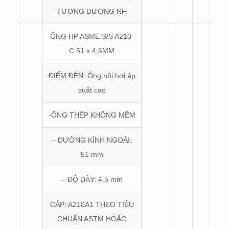
TƯƠNG ĐƯƠNG NF.
ỐNG HP ASME S/S A210-
C 51 x 4,5MM
ĐIỂM ĐẾN: Ống nồi hơi áp
suất cao
-ỐNG THÉP KHÔNG MỀM
– ĐƯỜNG KÍNH NGOÀI:
51 mm
– ĐỘ DÀY: 4.5 mm
CẤP: A210A1 THEO TIÊU
CHUẨN ASTM HOẶC