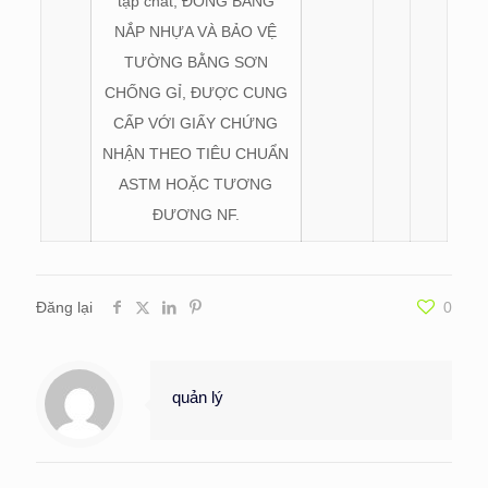
tạp chất, ĐÓNG BẰNG
NẮP NHỰA VÀ BẢO VỆ
TƯỜNG BẰNG SƠN
CHỐNG GỈ, ĐƯỢC CUNG
CẤP VỚI GIẤY CHỨNG
NHẬN THEO TIÊU CHUẨN
ASTM HOẶC TƯƠNG
ĐƯƠNG NF.
Đăng lại
0
quản lý