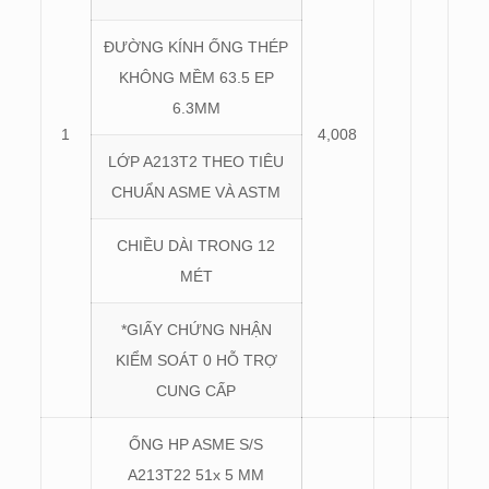
ĐƯỜNG KÍNH ỐNG THÉP
KHÔNG MỀM 63.5 EP
6.3MM
1
4,008
LỚP A213T2 THEO TIÊU
CHUẨN ASME VÀ ASTM
CHIỀU DÀI TRONG 12
MÉT
*GIẤY CHỨNG NHẬN
KIỂM SOÁT 0 HỖ TRỢ
CUNG CẤP
ỐNG HP ASME S/S
A213T22 51x 5 MM