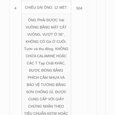
CHIỀU DÀI ỐNG: 12 MÉT.
4
504
ỐNG PHẢI ĐƯỢC Vát
VUÔNG BẰNG MẶT CẮT
VUÔNG, VƯỢT Ở 36°,
KHÔNG CÓ Gờ Ở CUỐI,
Tước và thụ động, KHÔNG
CHỨA CALAMINE HOẶC
CÁC T Tạp Chất KHÁC,
ĐƯỢC ĐÓNG BẰNG
PHÍCH CẮM NHỰA VÀ
BẢO VỆ TƯỜNG BẰNG
SƠN CHỐNG GỈ, ĐƯỢC
CUNG CẤP VỚI GIẤY
CHỨNG NHẬN THEO
TIÊU CHUẨN ASTM HOẶC