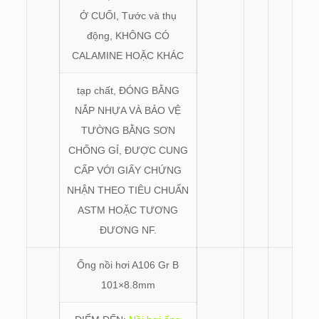
Ở CUỐI, Tước và thụ
động, KHÔNG CÓ
CALAMINE HOẶC KHÁC
tạp chất, ĐÓNG BẰNG
NẮP NHỰA VÀ BẢO VỆ
TƯỜNG BẰNG SƠN
CHỐNG GỈ, ĐƯỢC CUNG
CẤP VỚI GIẤY CHỨNG
NHẬN THEO TIÊU CHUẨN
ASTM HOẶC TƯƠNG
ĐƯƠNG NF.
Ống nồi hơi A106 Gr B
101×8.8mm