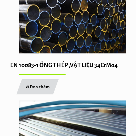
EN 10083-1 ỐNG THÉP ,VẬT LIỆU 34CrMo4
Đọc thêm