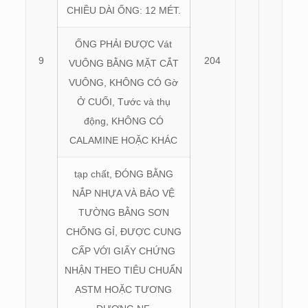
CHIỀU DÀI ỐNG: 12 MÉT.
ỐNG PHẢI ĐƯỢC Vát
9
204
VUÔNG BẰNG MẶT CẮT
VUÔNG, KHÔNG CÓ Gờ
Ở CUỐI, Tước và thụ
động, KHÔNG CÓ
CALAMINE HOẶC KHÁC
tạp chất, ĐÓNG BẰNG
NẮP NHỰA VÀ BẢO VỆ
TƯỜNG BẰNG SƠN
CHỐNG GỈ, ĐƯỢC CUNG
CẤP VỚI GIẤY CHỨNG
NHẬN THEO TIÊU CHUẨN
ASTM HOẶC TƯƠNG