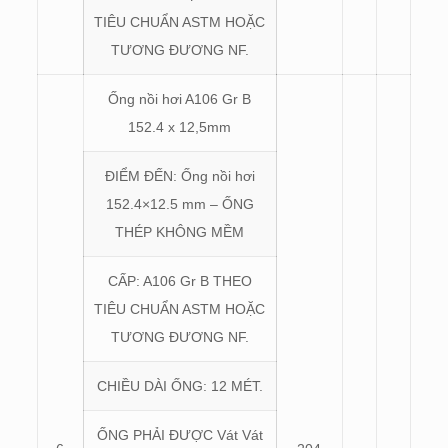
TIÊU CHUẨN ASTM HOẶC
TƯƠNG ĐƯƠNG NF.
Ống nồi hơi A106 Gr B
152.4 x 12,5mm
ĐIỂM ĐẾN: Ống nồi hơi
152.4×12.5 mm – ỐNG
THÉP KHÔNG MỀM
CẤP: A106 Gr B THEO
TIÊU CHUẨN ASTM HOẶC
TƯƠNG ĐƯƠNG NF.
CHIỀU DÀI ỐNG: 12 MÉT.
ỐNG PHẢI ĐƯỢC Vát Vát