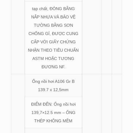
tạp chất, ĐÓNG BẰNG
NẮP NHỰA VÀ BẢO VỆ
TƯỜNG BẰNG SƠN
CHỐNG GỈ, ĐƯỢC CUNG
CẤP VỚI GIẤY CHỨNG
NHẬN THEO TIÊU CHUẨN
ASTM HOẶC TƯƠNG
ĐƯƠNG NF.
Ống nồi hơi A106 Gr B
139.7 x 12,5mm
ĐIỂM ĐẾN: Ống nồi hơi
139,7×12.5 mm – ỐNG
THÉP KHÔNG MỀM