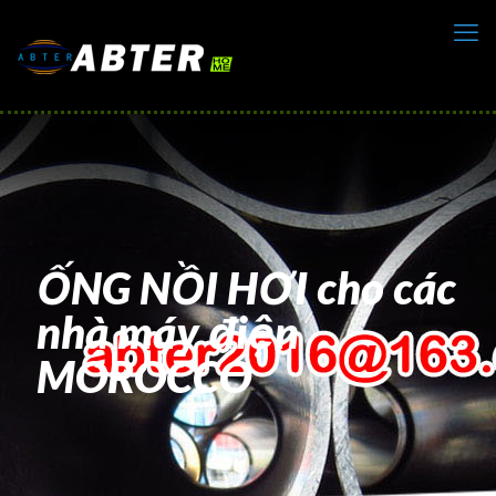
ỐNG NỒI HƠI cho các
nhà máy điện
MOROCCO