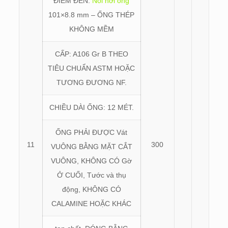
ĐIỂM ĐẾN:
Nồi hơi ống
101×8.8 mm – ỐNG THÉP
KHÔNG MỀM
CẤP: A106 Gr B THEO
TIÊU CHUẨN ASTM HOẶC
TƯƠNG ĐƯƠNG NF.
CHIỀU DÀI ỐNG: 12 MÉT.
ỐNG PHẢI ĐƯỢC Vát
11
300
VUÔNG BẰNG MẶT CẮT
VUÔNG, KHÔNG CÓ Gờ
Ở CUỐI, Tước và thụ
động, KHÔNG CÓ
CALAMINE HOẶC KHÁC