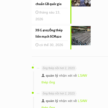
chuẩn GB quốc gia
tháng sáu 13,
2026
JIS G 4105 Ống thép
liền mạch SCM420
có thể 30, 2026
ống thép nồi hơi 2, 2023
quản lý
nhận xét về
LSAW
thép ống
ống thép nồi hơi 2, 2023
quản lý
nhận xét về
LSAW
thép ống