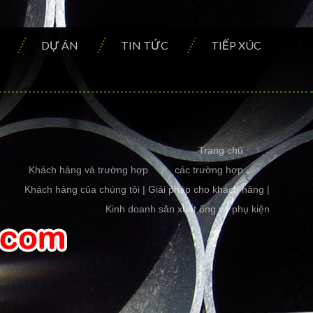
DỰ ÁN
TIN TỨC
TIẾP XÚC
Trang chủ
Khách hàng và trường hợp
các trường hợp
Khách hàng của chúng tôi | Giải pháp cho khách hàng |
Kinh doanh sản xuất ống và phụ kiện