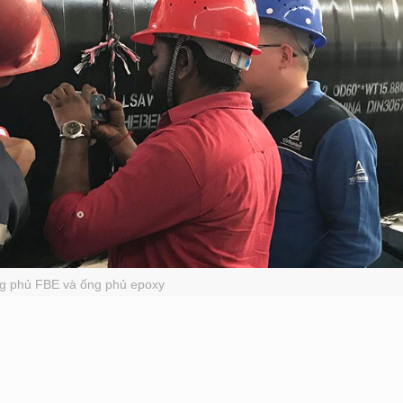
g phủ FBE và ống phủ epoxy