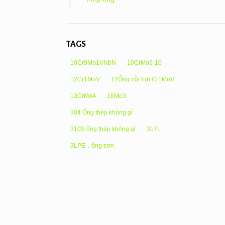
TAGS
10Cr9Mo1VNbN
10CrMo9-10
12Cr1MoV
12Ống nồi hơi Cr1MoV
13CrMo4
16Mo3
304 Ống thép không gỉ
310S ống thép không gỉ
317L
3LPE，ống sơn