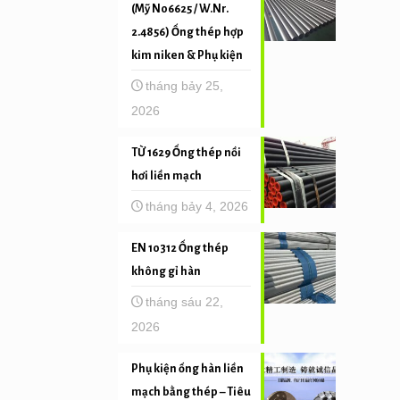
(Mỹ N06625 / W.Nr.
2.4856) Ống thép hợp
kim niken & Phụ kiện
tháng bảy 25,
2026
TỪ 1629 Ống thép nồi
hơi liền mạch
tháng bảy 4, 2026
EN 10312 Ống thép
không gỉ hàn
tháng sáu 22,
2026
Phụ kiện ống hàn liền
mạch bằng thép – Tiêu