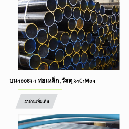
บน 10083-1 ท่อเหล็ก ,วัสดุ 34CrMo4
อ่านเพิ่มเติม