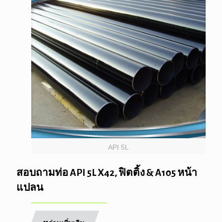
API 5L
สอบถามท่อ API 5L X42, ฟิตติ้ง & A105 หน้า
แปลน