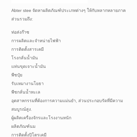
Abter stee จัดหาผลิตภัณฑ์ประเภทต่างๆ ให้กับหลากหลายภาค
ส่วนรวมถึง:
ท่อส่งก๊าซ
การผลิตและจำหน่ายไฟฟ้า
การติดตั้งสารเคมี
โรงกลั่นน้ำมัน
แท่นขุดเจาะน้ำมัน
พืชปุ๋ย
รับเหมางานโยธา
พืชกลั่นน้ำทะเล
อุตสาหกรรมที่ต้องการความแม่นยำ, ส่วนประกอบรัดที่มีความ
สมบูรณ์สูง.
ผู้ผลิตเครื่องจักรและโรงงานหนัก
ผลิตภัณฑ์นม
การติดตั้งปิโตรเคมี