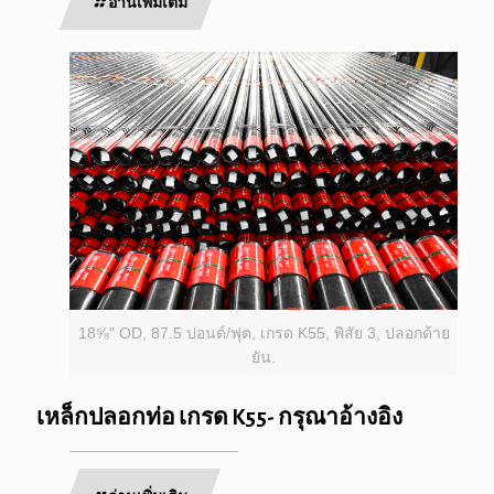
อ่านเพิ่มเติม
18⅝" OD, 87.5 ปอนด์/ฟุต, เกรด K55, พิสัย 3, ปลอกด้าย
ยัน.
เหล็กปลอกท่อ เกรด K55- กรุณาอ้างอิง