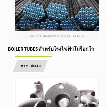
ท่อแรงดันสูงหม้อน้ำเหล็ก ASTM A192
BOILER TUBES สำหรับโรงไฟฟ้าโมร็อกโก
อ่านเพิ่มเติม