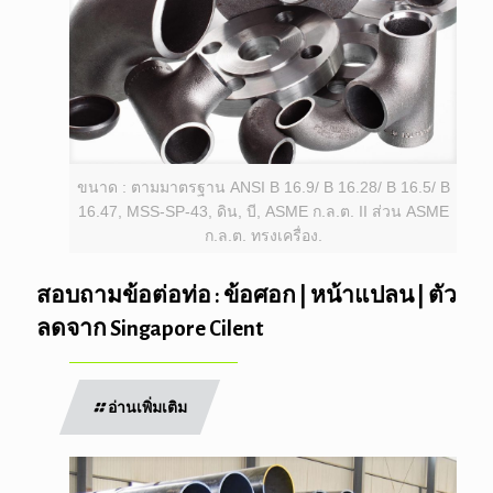
ขนาด : ตามมาตรฐาน ANSI B 16.9/ B 16.28/ B 16.5/ B
16.47, MSS-SP-43, ดิน, บี, ASME ก.ล.ต. II ส่วน ASME
ก.ล.ต. ทรงเครื่อง.
สอบถามข้อต่อท่อ : ข้อศอก | หน้าแปลน | ตัว
ลดจาก Singapore Cilent
อ่านเพิ่มเติม