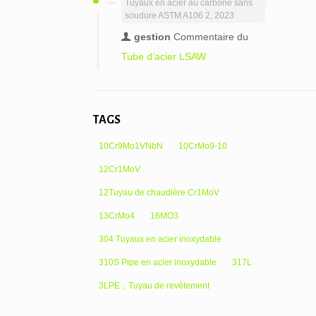
Tuyaux en acier au carbone sans
soudure ASTM A106 2, 2023
gestion
Commentaire du
Tube d’acier LSAW
TAGS
10Cr9Mo1VNbN
10CrMo9-10
12Cr1MoV
12Tuyau de chaudière Cr1MoV
13CrMo4
16MO3
304 Tuyaux en acier inoxydable
310S Pipe en acier inoxydable
317L
3LPE，Tuyau de revêtement