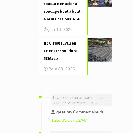
soudure en acier à
soudage bout à bout –
Norme nationale GB
juin 13, 2026
JIS G 4105 Tuyau en
acier sans soudure
SCM420
Peut 30, 2026
Tuyaux en acier au carbone sans
soudure ASTM A106 2, 2023
gestion
Commentaire du
Tube d’acier LSAW