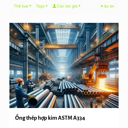
Thể loại
Tags
Các tác giả
dự án
Ống thép hợp kim ASTM A334