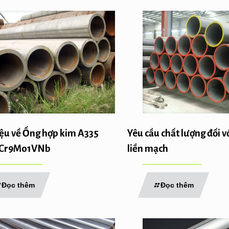
iệu về Ống hợp kim A335
Yêu cầu chất lượng đối v
0Cr9Mo1VNb
liền mạch
Đọc thêm
Đọc thêm