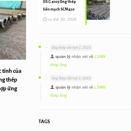
JIS G 4105 Ống thép
liền mạch SCM420
có thể 30, 2026
ống thép nồi hơi 2, 2023
quản lý
nhận xét về
LSAW
thép ống
c tính của
ống thép nồi hơi 2, 2023
ng thép
quản lý
nhận xét về
LSAW
hợp ứng
thép ống
TAGS