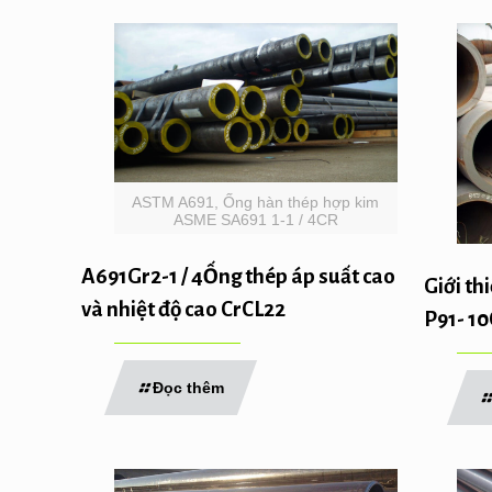
ASTM A691, Ống hàn thép hợp kim
ASME SA691 1-1 / 4CR
A691Gr2-1 / 4Ống thép áp suất cao
Giới th
và nhiệt độ cao CrCL22
P91- 1
Đọc thêm