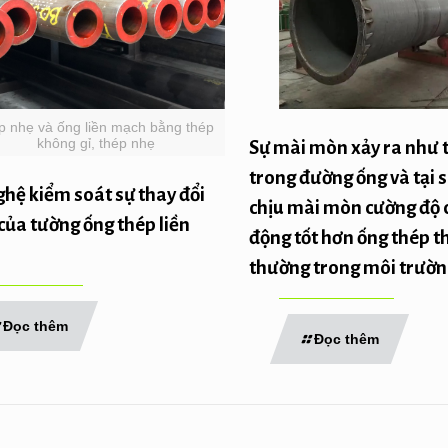
p nhẹ và ống liền mạch bằng thép
không gỉ, thép nhẹ
Sự mài mòn xảy ra như 
trong đường ống và tại 
hệ kiểm soát sự thay đổi
chịu mài mòn cường độ 
của tường ống thép liền
động tốt hơn ống thép 
thường trong môi trườ
Đọc thêm
Đọc thêm