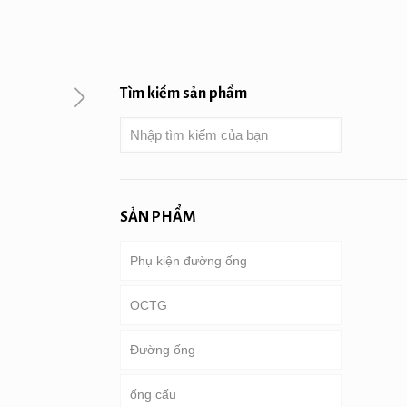
Tìm kiếm sản phẩm
SẢN PHẨM
Phụ kiện đường ống
OCTG
Đường ống
Ống & vỏ bọc
ống cấu
Ống khoan
đường ống dẫn chung