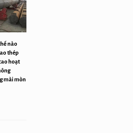
thế nào
sao thép
cao hoạt
thông
ng mài mòn