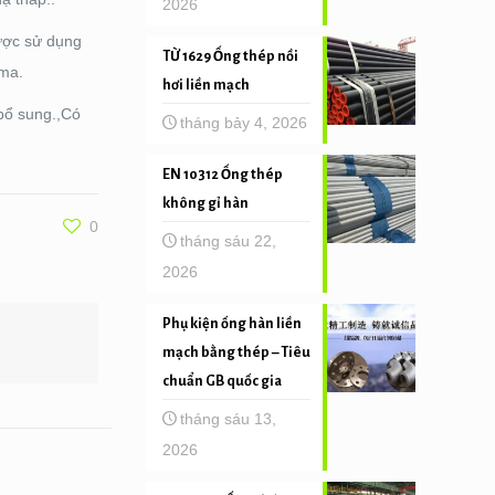
2026
được sử dụng
TỪ 1629 Ống thép nồi
sma.
hơi liền mạch
bổ sung.,Có
tháng bảy 4, 2026
EN 10312 Ống thép
không gỉ hàn
0
tháng sáu 22,
2026
Phụ kiện ống hàn liền
mạch bằng thép – Tiêu
chuẩn GB quốc gia
tháng sáu 13,
2026