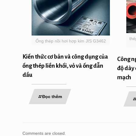
thé
Ống thép nồi hơi hợp kim JIS G3462
Kiến thức cơ bản và công dụng của
Công ng
ống thép liền khối, vỏ và ống dẫn
độ dày 
dầu
mạch
Đọc thêm
Comments are closed.