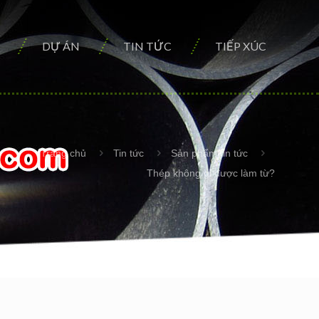
DỰ ÁN
TIN TỨC
TIẾP XÚC
Trang chủ
Tin tức
Sản phẩm tin tức
Thép không gỉ được làm từ?