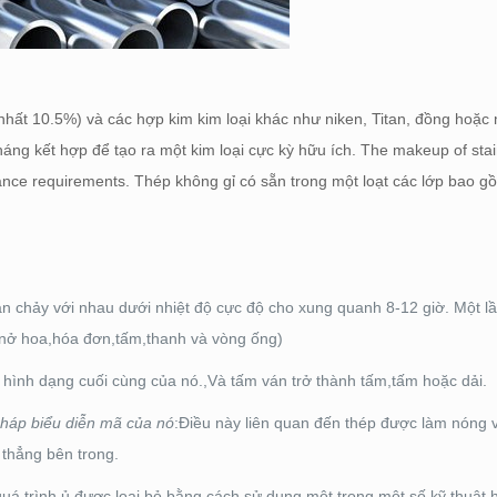
 nhất 10.5%) và các hợp kim kim loại khác như niken, Titan, đồng hoặc
háng kết hợp để tạo ra một kim loại cực kỳ hữu ích.
The makeup of stai
tance requirements
. Thép không gỉ có sẵn trong một loạt các lớp bao gồ
an chảy với nhau dưới nhiệt độ cực độ cho xung quanh 8-12 giờ. Một lần
(nở hoa,hóa đơn,tấm,thanh và vòng ống)
hình dạng cuối cùng của nó.,Và tấm ván trở thành tấm,tấm hoặc dải.
pháp biểu diễn mã của nó
:Điều này liên quan đến thép được làm nóng 
thẳng bên trong.
 quá trình ủ được loại bỏ bằng cách sử dụng một trong một số kỹ thuật h