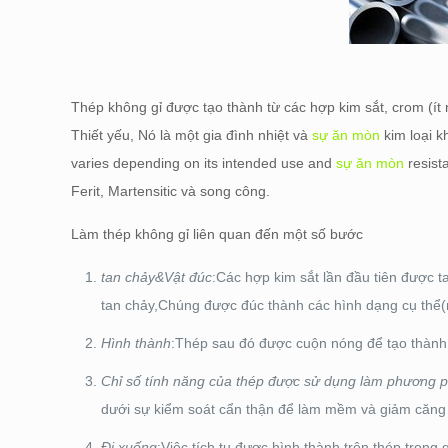
Thép không gỉ được tạo thành từ các hợp kim sắt, crom (ít
Thiết yếu, Nó là một gia đình nhiệt và
sự ăn mòn
kim loại k
varies depending on its intended use and
sự ăn mòn
resis
Ferit, Martensitic và song công.
Làm thép không gỉ liên quan đến một số bước
tan chảy&Vật đúc
:Các hợp kim sắt lần đầu tiên được t
tan chảy,Chúng được đúc thành các hình dạng cụ thể
Hình thành
:Thép sau đó được cuộn nóng để tạo thành 
Chỉ số tính năng của thép được sử dụng làm phương 
dưới sự kiểm soát cẩn thận để làm mềm và giảm căng 
Đi xuống
:Việc tích tụ được hình thành trên thép trong