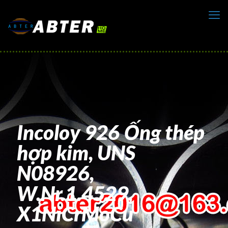
Incoloy 926 Ống thép
hợp kim, UNS
N08926,
W.Nr.1.4529,
X1NiCrMoCu