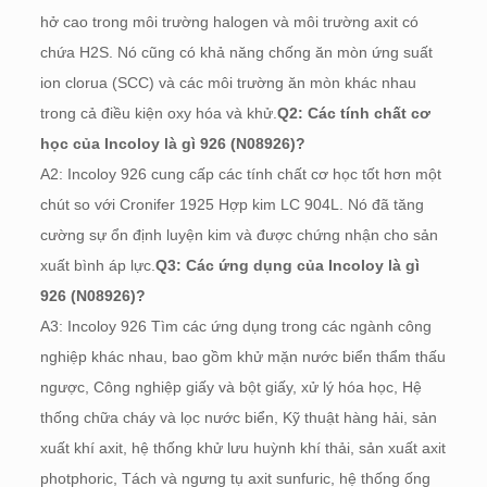
hở cao trong môi trường halogen và môi trường axit có
chứa H2S. Nó cũng có khả năng chống ăn mòn ứng suất
ion clorua (SCC) và các môi trường ăn mòn khác nhau
trong cả điều kiện oxy hóa và khử.
Q2: Các tính chất cơ
học của Incoloy là gì 926 (N08926)?
A2: Incoloy 926 cung cấp các tính chất cơ học tốt hơn một
chút so với Cronifer 1925 Hợp kim LC 904L. Nó đã tăng
cường sự ổn định luyện kim và được chứng nhận cho sản
xuất bình áp lực.
Q3: Các ứng dụng của Incoloy là gì
926 (N08926)?
A3: Incoloy 926 Tìm các ứng dụng trong các ngành công
nghiệp khác nhau, bao gồm khử mặn nước biển thẩm thấu
ngược, Công nghiệp giấy và bột giấy, xử lý hóa học, Hệ
thống chữa cháy và lọc nước biển, Kỹ thuật hàng hải, sản
xuất khí axit, hệ thống khử lưu huỳnh khí thải, sản xuất axit
photphoric, Tách và ngưng tụ axit sunfuric, hệ thống ống