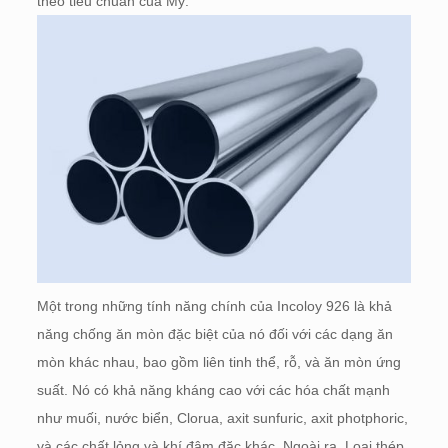
theo tiêu chuẩn của Mỹ.
Một trong những tính năng chính của Incoloy 926 là khả
năng chống ăn mòn đặc biệt của nó đối với các dạng ăn
mòn khác nhau, bao gồm liên tinh thể, rỗ, và ăn mòn ứng
suất. Nó có khả năng kháng cao với các hóa chất mạnh
như muối, nước biển, Clorua, axit sunfuric, axit photphoric,
và các chất lỏng và khí đậm đặc khác. Ngoài ra, Loại thép