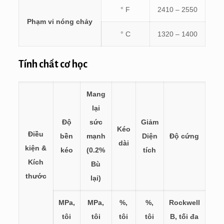
° F
2410 – 2550
Phạm vi nóng chảy
° C
1320 – 1400
Tính chất cơ học
Mang
lại
Độ
sức
Giảm
Kéo
Điều
bền
mạnh
Diện
Độ cứng
dài
kiện &
kéo
(0.2%
tích
Kích
Bù
thước
lại)
MPa,
MPa,
%,
%,
Rockwell
tôi
tôi
tôi
tôi
B, tối đa