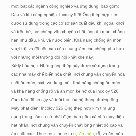
một loạt các ngành công nghiệp và ứng dụng, bao gồm:
Dầu và khí công nghiệp: Incoloy 926 Ống thép hợp kim
được sử dụng trong các cơ sở sản xuất dầu khí ngoài khơi
và trên bờ, nơi chúng vận chuyển chất lỏng ăn mòn, chẳng
hạn như dầu, khí, và nước biển. Khả năng chống ăn mòn
vượt trội và độ bền cao của chúng làm cho chúng phù hợp
với những môi trường đòi hỏi khắt khe này.
Xử lý hóa học: Những ống thép này được sử dụng trong
các nhà máy chế biến hóa chất, nơi chúng vận chuyển hóa
chất ăn mòn, axit, và dung môi. Khả năng chống ăn mòn
và khả năng chống rỗ và ăn mòn kẽ hở của Incoloy 926
đảm bảo độ tin cậy và tuổi thọ của hệ thống đường ống.
Máy phát điện: Incoloy 926 Ống thép hợp kim tìm ứng
dụng trong các cơ sở phát điện, bao gồm cả nhà máy điện
hạt nhân, nơi chúng vận chuyển chất lỏng nhiệt độ cao và
áp suất cao.
Their resistance to
sự ăn mòn
, rỗ, và ăn mòn