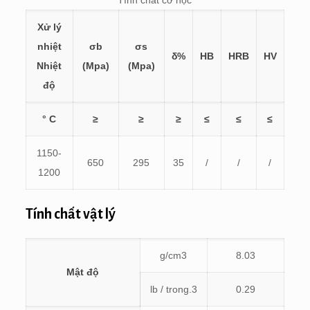
Xử lý
nhiệt
σb
σs
δ%
HB
HRB
HV
Nhiệt
(Mpa)
(Mpa)
độ
° C
≥
≥
≥
≤
≤
≤
1150-
650
295
35
/
/
/
1200
Tính chất vật lý
g/cm
3
8.03
Mật độ
lb / trong.
3
0.29