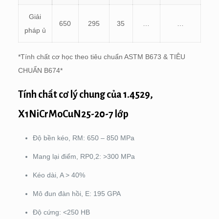
Giải
650
295
35
…
…
pháp ủ
*Tính chất cơ học theo tiêu chuẩn ASTM B673 & TIÊU
CHUẨN B674*
Tính chất cơ lý chung của 1.4529,
X1NiCrMoCuN25-20-7 lớp
Độ bền kéo, RM: 650 – 850 MPa
Mang lại điểm, RP0,2: >300 MPa
Kéo dài, A > 40%
Mô đun đàn hồi, E: 195 GPA
Độ cứng: <250 HB