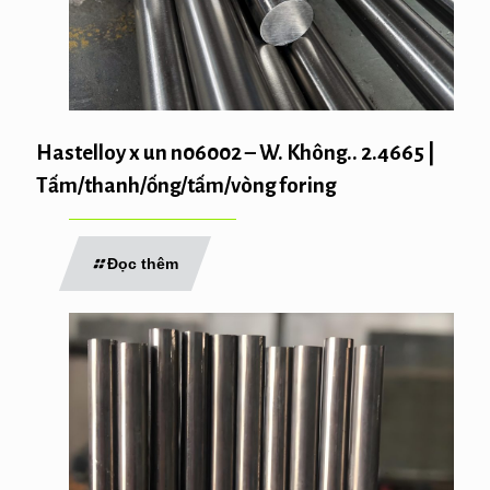
Hastelloy x un n06002 – W. Không.. 2.4665 |
Tấm/thanh/ống/tấm/vòng foring
Đọc thêm