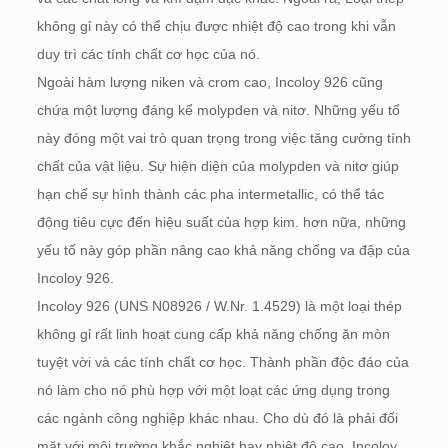
không gỉ này có thể chịu được nhiệt độ cao trong khi vẫn
duy trì các tính chất cơ học của nó.
Ngoài hàm lượng niken và crom cao, Incoloy 926 cũng
chứa một lượng đáng kể molypden và nitơ. Những yếu tố
này đóng một vai trò quan trọng trong việc tăng cường tính
chất của vật liệu. Sự hiện diện của molypden và nitơ giúp
hạn chế sự hình thành các pha intermetallic, có thể tác
động tiêu cực đến hiệu suất của hợp kim. hơn nữa, những
yếu tố này góp phần nâng cao khả năng chống va đập của
Incoloy 926.
Incoloy 926 (UNS N08926 / W.Nr. 1.4529) là một loại thép
không gỉ rất linh hoạt cung cấp khả năng chống ăn mòn
tuyệt vời và các tính chất cơ học. Thành phần độc đáo của
nó làm cho nó phù hợp với một loạt các ứng dụng trong
các ngành công nghiệp khác nhau. Cho dù đó là phải đối
mặt với môi trường khắc nghiệt hay nhiệt độ cao, Incoloy